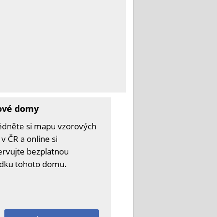
ové domy
édněte si mapu vzorových
v ČR a online si
ervujte bezplatnou
ídku tohoto domu.