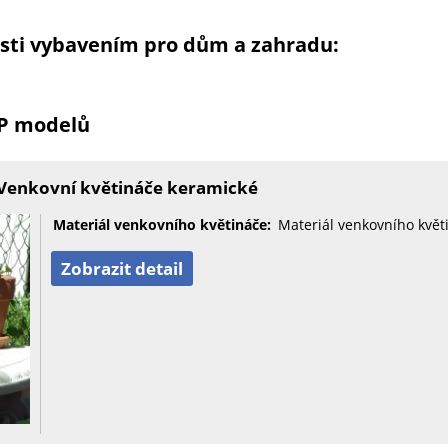
osti vybavením pro dům a zahradu:
OP modelů
Venkovní květináče keramické
Materiál venkovního květináče:
Materiál venkovního květ
Zobrazit detail