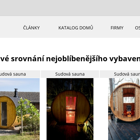
ČLÁNKY
KATALOG DOMŮ
FIRMY
O
vé srovnání nejoblíbenějšího vybave
udová sauna
Sudová sauna
Sudová sau