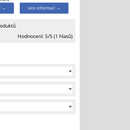
í →
více informací →
roduktů
Hodnocení: 5/5 (1 hlasů)