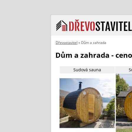
Dřevostavitel
» Dům a zahrada
Dům a zahrada - ceno
Sudová sauna
S