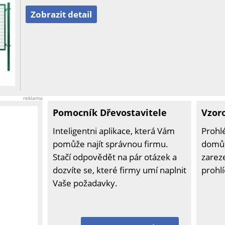
Zobrazit detail
reklama
Pomocník Dřevostavitele
Vzor
Inteligentni aplikace, která Vám
Prohl
pomůže najít správnou firmu.
domů 
Stačí odpovědět na pár otázek a
zarez
dozvíte se, které firmy umí naplnit
prohl
Vaše požadavky.