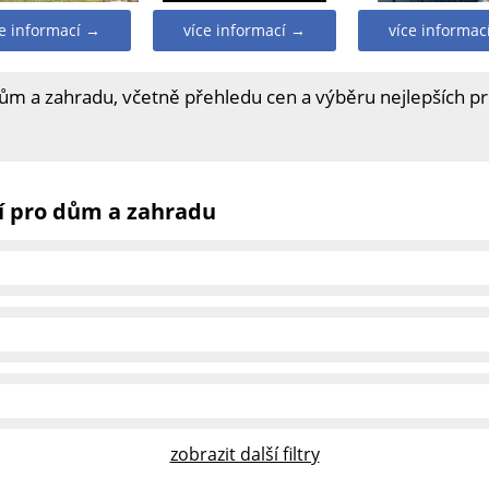
ce informací →
více informací →
více informac
dům a zahradu, včetně přehledu cen a výběru nejlepších p
í pro dům a zahradu
zobrazit další filtry