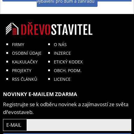
vybavení pro dům a zahradu
FIRMY
O NÁS
OSOBNÍ ÚDAJE
INZERCE
KALKULAČKY
ETICKÝ KODEX
PROJEKTY
OBCH. PODM.
RSS ČLÁNKŮ
LICENCE
NOVINKY E-MAILEM ZDARMA
Registrujte se k odběru novinek a zajímavostí ze světa
dřevostaveb.
E-MAIL