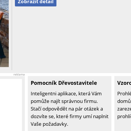
Zobrazit detail
reklama
Pomocník Dřevostavitele
Vzor
Inteligentni aplikace, která Vám
Prohl
pomůže najít správnou firmu.
domů 
Stačí odpovědět na pár otázek a
zarez
dozvíte se, které firmy umí naplnit
prohl
Vaše požadavky.