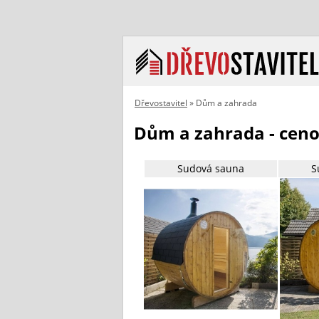
Dřevostavitel
» Dům a zahrada
Dům a zahrada - ceno
Sudová sauna
S