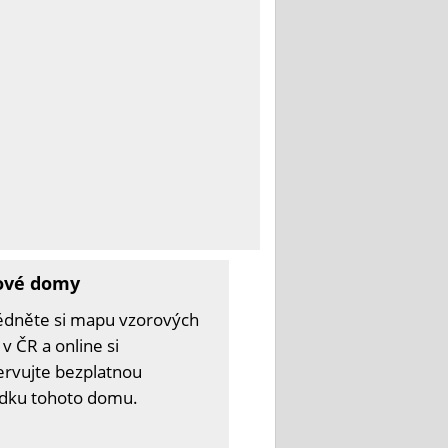
ové domy
édněte si mapu vzorových
v ČR a online si
ervujte bezplatnou
ídku tohoto domu.