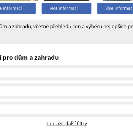
ce informací →
více informací →
více informac
dům a zahradu, včetně přehledu cen a výběru nejlepších p
í pro dům a zahradu
zobrazit další filtry