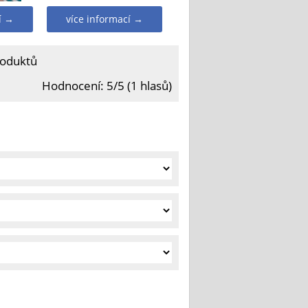
í →
více informací →
roduktů
Hodnocení: 5/5 (1 hlasů)