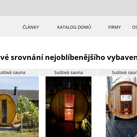
ČLÁNKY
KATALOG DOMŮ
FIRMY
O
vé srovnání nejoblíbenějšího vybave
udová sauna
Sudová sauna
Sudová sau