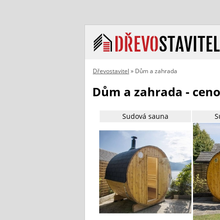
Dřevostavitel
» Dům a zahrada
Dům a zahrada - ceno
Sudová sauna
S