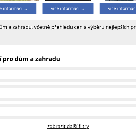
ce informací →
více informací →
více informac
dům a zahradu, včetně přehledu cen a výběru nejlepších p
í pro dům a zahradu
zobrazit další filtry