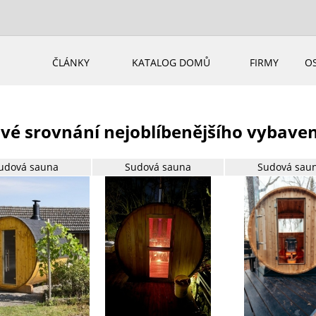
ČLÁNKY
KATALOG DOMŮ
FIRMY
O
vé srovnání nejoblíbenějšího vybave
udová sauna
Sudová sauna
Sudová sau