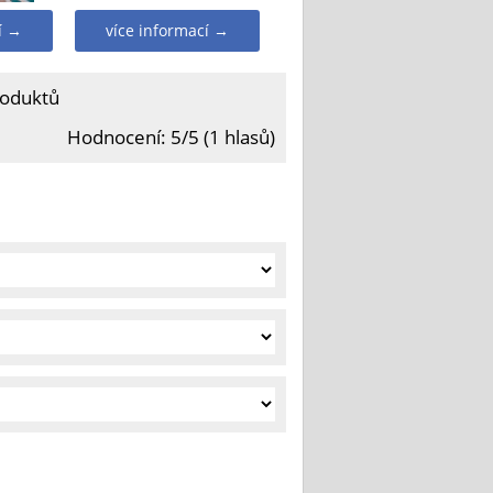
í →
více informací →
roduktů
Hodnocení: 5/5 (1 hlasů)