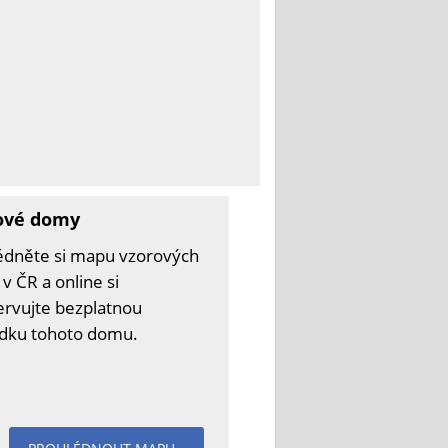
ové domy
édněte si mapu vzorových
v ČR a online si
ervujte bezplatnou
ídku tohoto domu.