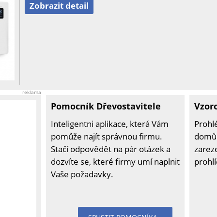
Zobrazit detail
reklama
Pomocník Dřevostavitele
Vzor
Inteligentni aplikace, která Vám
Prohl
pomůže najít správnou firmu.
domů 
Stačí odpovědět na pár otázek a
zarez
dozvíte se, které firmy umí naplnit
prohl
Vaše požadavky.