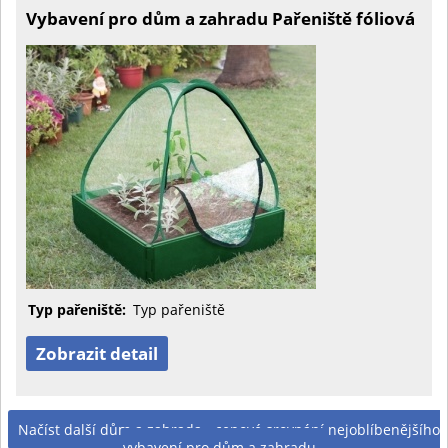
Vybavení pro dům a zahradu Pařeniště fóliová
Typ pařeniště:
Typ pařeniště
Zobrazit detail
Načíst další dům a zahrada - cenové srovnání nejoblíbenějšího
vybavení pro dům a zahradu