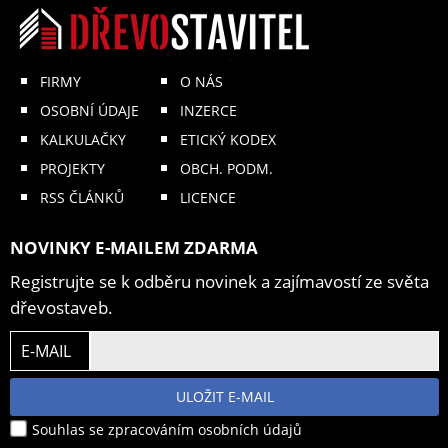
FIRMY
O NÁS
OSOBNÍ ÚDAJE
INZERCE
KALKULAČKY
ETICKÝ KODEX
PROJEKTY
OBCH. PODM.
RSS ČLÁNKŮ
LICENCE
NOVINKY E-MAILEM ZDARMA
Registrujte se k odběru novinek a zajímavostí ze světa
dřevostaveb.
E-MAIL
ULOŽIT E-MAIL
Souhlas se zpracováním osobních údajů