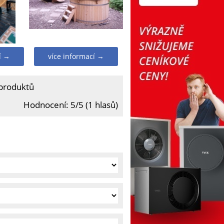
í →
více informací →
 produktů
Hodnocení: 5/5 (1 hlasů)