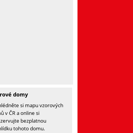
rové domy
hlédněte si mapu vzorových
 v ČR a online si
zervujte bezplatnou
hlídku tohoto domu.