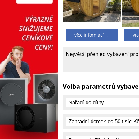
více informací →
ví
Největší přehled vybavení pro
Volba parametrů vybave