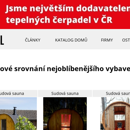
ČLÁNKY
KATALOG DOMŮ
FIRMY
OST
ové srovnání nejoblíbenějšího vybav
udová sauna
Sudová sauna
Sudová sau