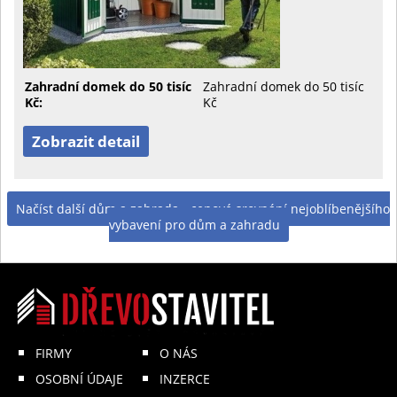
Zahradní domek do 50 tisíc
Zahradní domek do 50 tisíc
Kč:
Kč
Zobrazit detail
Načíst další dům a zahrada - cenové srovnání nejoblíbenějšího
vybavení pro dům a zahradu
FIRMY
O NÁS
OSOBNÍ ÚDAJE
INZERCE