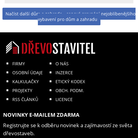
Načíst další dům a zahrada - cenové srovnání nejoblíbenějšího
vybavení pro dům a zahradu
FIRMY
O NÁS
OSOBNÍ ÚDAJE
INZERCE
KALKULAČKY
ETICKÝ KODEX
PROJEKTY
OBCH. PODM.
RSS ČLÁNKŮ
LICENCE
NOVINKY E-MAILEM ZDARMA
Registrujte se k odběru novinek a zajímavostí ze světa
dřevostaveb.