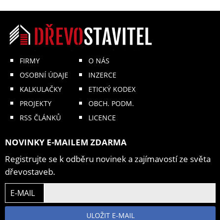
FIRMY
O NÁS
OSOBNÍ ÚDAJE
INZERCE
KALKULAČKY
ETICKÝ KODEX
PROJEKTY
OBCH. PODM.
RSS ČLÁNKŮ
LICENCE
NOVINKY E-MAILEM ZDARMA
Registrujte se k odběru novinek a zajímavostí ze světa
dřevostaveb.
E-MAIL
ULOŽIT E-MAIL