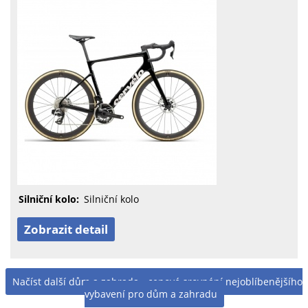
Silniční kolo:
Silniční kolo
Zobrazit detail
Načíst další dům a zahrada - cenové srovnání nejoblíbenějšího
vybavení pro dům a zahradu