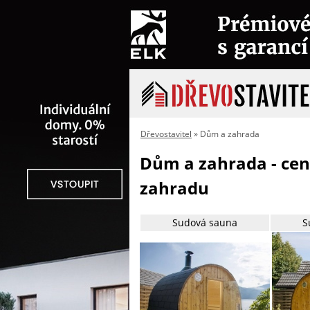
Dřevostavitel
» Dům a zahrada
Dům a zahrada - cen
zahradu
Sudová sauna
S