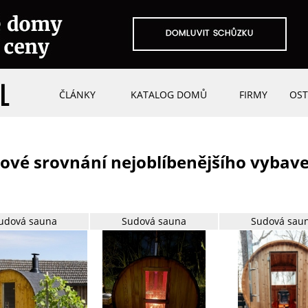
ČLÁNKY
KATALOG DOMŮ
FIRMY
OST
ové srovnání nejoblíbenějšího vybav
udová sauna
Sudová sauna
Sudová sau