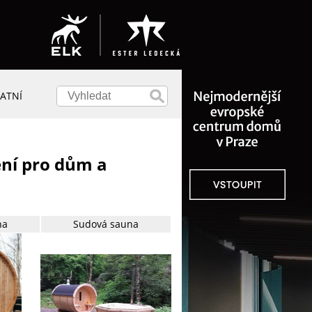
ATNÍ
ení pro dům a
na
Sudová sauna