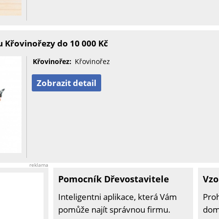
 Křovinořezy do 10 000 Kč
Křovinořez:
Křovinořez
Zobrazit detail
reklama
Pomocník Dřevostavitele
Vzo
Inteligentni aplikace, která Vám
Pro
pomůže najít správnou firmu.
domů