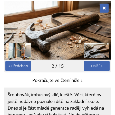
2 / 15
« Předchozí
Další »
Pokračujte ve čtení níže ↓
Šroubovák, imbusový klíč, kleště. Věci, které by
ještě nedávno poznalo i dítě na základní škole.
Dnes si je část mladé generace raději vyhledá na
internetu, než aby si byla jistá. Nejde přitom o