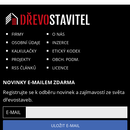
FIRMY
O NÁS
OSOBNÍ ÚDAJE
INZERCE
KALKULAČKY
ETICKÝ KODEX
PROJEKTY
OBCH. PODM.
RSS ČLÁNKŮ
LICENCE
NOVINKY E-MAILEM ZDARMA
Registrujte se k odběru novinek a zajímavostí ze světa
dřevostaveb.
E-MAIL
ULOŽIT E-MAIL