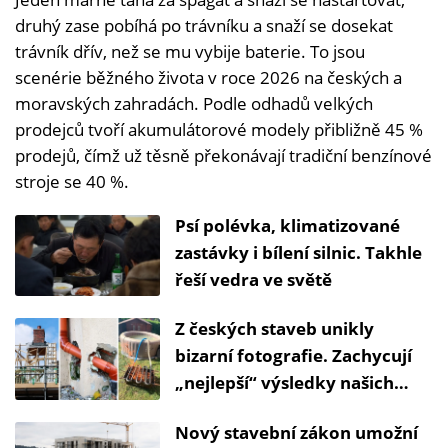
druhý zase pobíhá po trávníku a snaží se dosekat
trávník dřív, než se mu vybije baterie. To jsou
scenérie běžného života v roce 2026 na českých a
moravských zahradách. Podle odhadů velkých
prodejců tvoří akumulátorové modely přibližně 45 %
prodejů, čímž už těsně překonávají tradiční benzínové
stroje se 40 %.
Psí polévka, klimatizované
zastávky i bílení silnic. Takhle
řeší vedra ve světě
Z českých staveb unikly
bizarní fotografie. Zachycují
„nejlepší“ výsledky našich
kutilů
Nový stavební zákon umožní