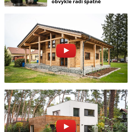
obvykle radí špatně