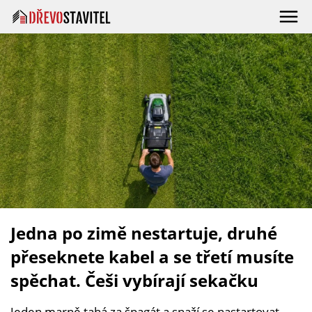
Jedna po zimě nestartuje, druhé
přeseknete kabel a se třetí musíte
spěchat. Češi vybírají sekačku
Jeden marně tahá za špagát a snaží se nastartovat,