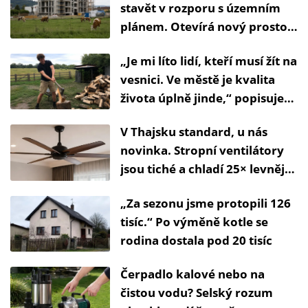
stavět v rozporu s územním
plánem. Otevírá nový prostor
pro korupci
„Je mi líto lidí, kteří musí žít na
vesnici. Ve městě je kvalita
života úplně jinde,“ popisuje
svůj zážitek Patrik
V Thajsku standard, u nás
novinka. Stropní ventilátory
jsou tiché a chladí 25× levněji
než klimatizace
„Za sezonu jsme protopili 126
tisíc.“ Po výměně kotle se
rodina dostala pod 20 tisíc
Čerpadlo kalové nebo na
čistou vodu? Selský rozum