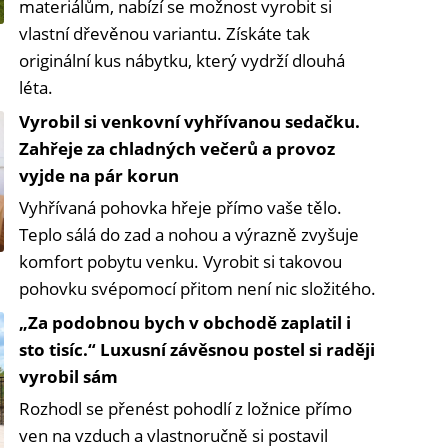
materiálům, nabízí se možnost vyrobit si
vlastní dřevěnou variantu. Získáte tak
originální kus nábytku, který vydrží dlouhá
léta.
Vyrobil si venkovní vyhřívanou sedačku.
Zahřeje za chladných večerů a provoz
vyjde na pár korun
Vyhřívaná pohovka hřeje přímo vaše tělo.
Teplo sálá do zad a nohou a výrazně zvyšuje
komfort pobytu venku. Vyrobit si takovou
pohovku svépomocí přitom není nic složitého.
„Za podobnou bych v obchodě zaplatil i
sto tisíc.“ Luxusní závěsnou postel si raději
vyrobil sám
Rozhodl se přenést pohodlí z ložnice přímo
ven na vzduch a vlastnoručně si postavil