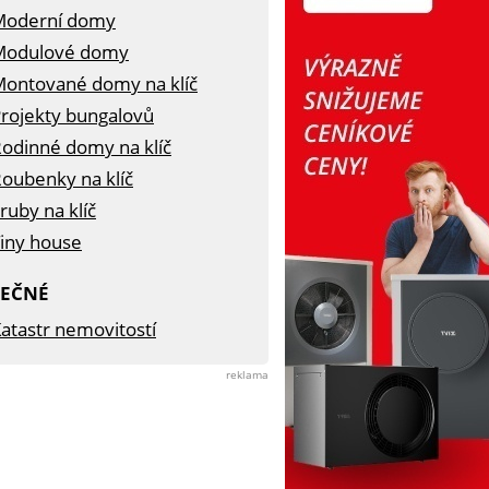
Moderní domy
Modulové domy
ontované domy na klíč
rojekty bungalovů
odinné domy na klíč
oubenky na klíč
ruby na klíč
iny house
TEČNÉ
atastr nemovitostí
reklama