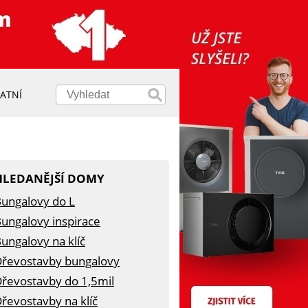
ATNÍ
HLEDANĚJŠÍ DOMY
ungalovy do L
ungalovy inspirace
ungalovy na klíč
řevostavby bungalovy
řevostavby do 1,5mil
řevostavby na klíč