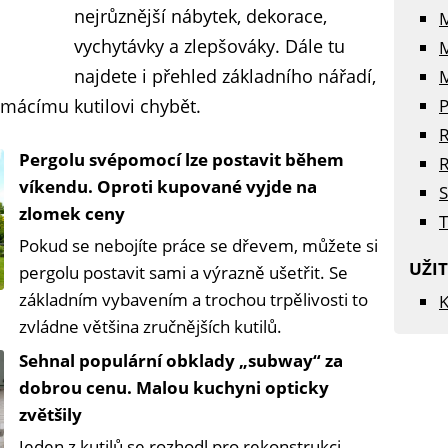
nejrůznější nábytek, dekorace,
vychytávky a zlepšováky. Dále tu
najdete i přehled základního nářadí,
M
mácímu kutilovi chybět.
P
R
Pergolu svépomocí lze postavit během
R
víkendu. Oproti kupované vyjde na
S
zlomek ceny
T
Pokud se nebojíte práce se dřevem, můžete si
UŽI
pergolu postavit sami a výrazně ušetřit. Se
základním vybavením a trochou trpělivosti to
K
zvládne většina zručnějších kutilů.
Sehnal populární obklady „subway“ za
dobrou cenu. Malou kuchyni opticky
zvětšily
Jeden z kutilů se rozhodl pro rekonstrukci