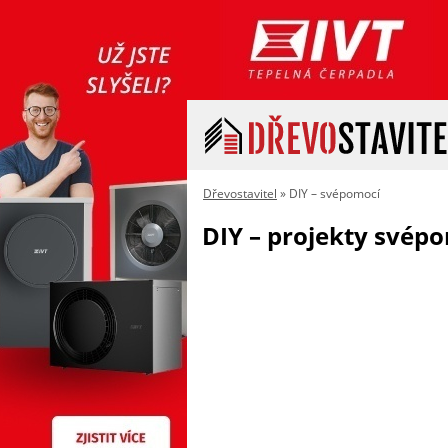
Dřevostavitel
» DIY – svépomocí
DIY – projekty svép