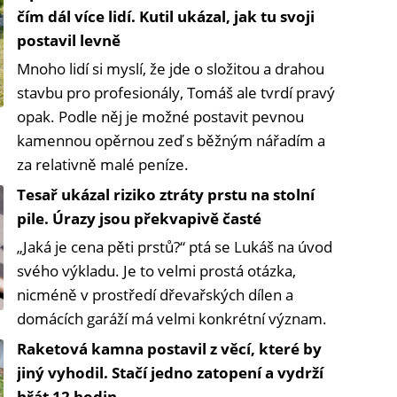
čím dál více lidí. Kutil ukázal, jak tu svoji
postavil levně
Mnoho lidí si myslí, že jde o složitou a drahou
stavbu pro profesionály, Tomáš ale tvrdí pravý
opak. Podle něj je možné postavit pevnou
kamennou opěrnou zeď s běžným nářadím a
za relativně malé peníze.
Tesař ukázal riziko ztráty prstu na stolní
pile. Úrazy jsou překvapivě časté
„Jaká je cena pěti prstů?“ ptá se Lukáš na úvod
svého výkladu. Je to velmi prostá otázka,
nicméně v prostředí dřevařských dílen a
domácích garáží má velmi konkrétní význam.
Raketová kamna postavil z věcí, které by
jiný vyhodil. Stačí jedno zatopení a vydrží
hřát 12 hodin