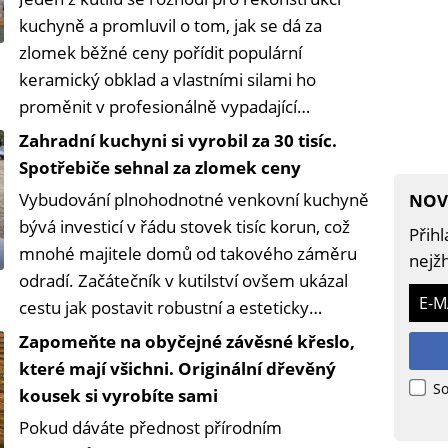
kuchyně a promluvil o tom, jak se dá za
zlomek běžné ceny pořídit populární
keramický obklad a vlastními silami ho
proměnit v profesionálně vypadající
kuchyňskou zástěnu.
Zahradní kuchyni si vyrobil za 30 tisíc.
Spotřebiče sehnal za zlomek ceny
Vybudování plnohodnotné venkovní kuchyně
NOV
bývá investicí v řádu stovek tisíc korun, což
Přihl
mnohé majitele domů od takového záměru
nejžh
odradí. Začátečník v kutilství ovšem ukázal
E-M
cestu jak postavit robustní a esteticky
působivou kuchyň s rozpočtem kolem třiceti
Zapomeňte na obyčejné závěsné křeslo,
tisíc korun.
které mají všichni. Originální dřevěný
So
kousek si vyrobíte sami
Pokud dáváte přednost přírodním