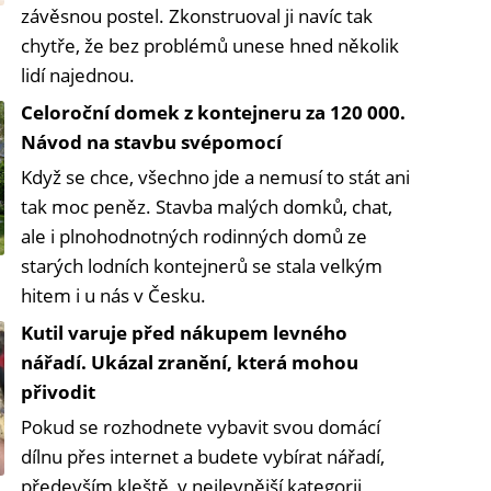
závěsnou postel. Zkonstruoval ji navíc tak
chytře, že bez problémů unese hned několik
lidí najednou.
Celoroční domek z kontejneru za 120 000.
Návod na stavbu svépomocí
Když se chce, všechno jde a nemusí to stát ani
tak moc peněz. Stavba malých domků, chat,
ale i plnohodnotných rodinných domů ze
starých lodních kontejnerů se stala velkým
hitem i u nás v Česku.
Kutil varuje před nákupem levného
nářadí. Ukázal zranění, která mohou
přivodit
Pokud se rozhodnete vybavit svou domácí
dílnu přes internet a budete vybírat nářadí,
především kleště, v nejlevnější kategorii,