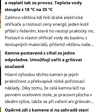
a neplatí tak za provoz. Teplota vody
stoupla z 18 °C na 35 °C
Zatímco většina lidí řeší drahé elektrické
ohřívače a rostoucí ceny energií, jeden kutil
přišel s řešením, které ho nestojí prakticky nic.
Postavil si vlastní ohřívač vody do bazénu z
dostupných materiálů, přičemž většinu našel
na zahradě.
Kamna postavená z cihel za jedno
odpoledne. Umožňují vařit a grilovat
současně
Hlavní výhodou těchto kamen je jejich
praktičnost a překvapivě nízké pořizovací
náklady. Díky tomu, že celá kamna leží na
pevném ocelovém stole, je pracovní plocha v
ideální výšce, takže se při vaření ani grilování
nemusíte nepohodlně hrbit.
Opěrné zdi z kamene si na zahradě staví