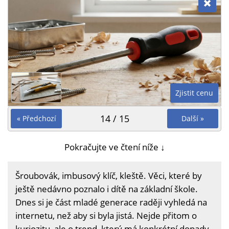
Zjistit cenu
14 / 15
« Předchozí
Další »
Pokračujte ve čtení níže ↓
Šroubovák, imbusový klíč, kleště. Věci, které by
ještě nedávno poznalo i dítě na základní škole.
Dnes si je část mladé generace raději vyhledá na
internetu, než aby si byla jistá. Nejde přitom o
kuriozitu, ale o trend, který má konkrétní dopady