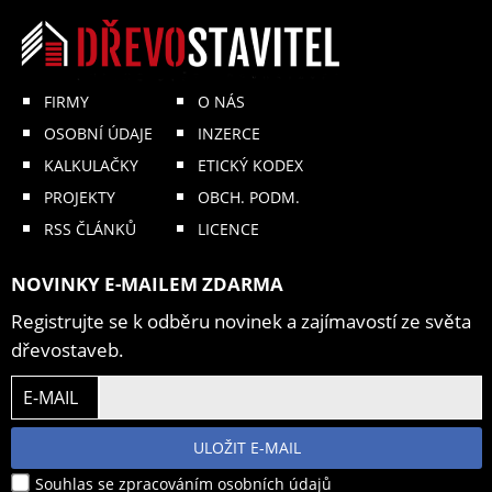
FIRMY
O NÁS
OSOBNÍ ÚDAJE
INZERCE
KALKULAČKY
ETICKÝ KODEX
PROJEKTY
OBCH. PODM.
RSS ČLÁNKŮ
LICENCE
NOVINKY E-MAILEM ZDARMA
Registrujte se k odběru novinek a zajímavostí ze světa
dřevostaveb.
E-MAIL
ULOŽIT E-MAIL
Souhlas se zpracováním osobních údajů