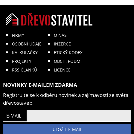
FIRMY
O NÁS
OSOBNÍ ÚDAJE
INZERCE
KALKULAČKY
ETICKÝ KODEX
PROJEKTY
OBCH. PODM.
RSS ČLÁNKŮ
LICENCE
NOVINKY E-MAILEM ZDARMA
Registrujte se k odběru novinek a zajímavostí ze světa
dřevostaveb.
E-MAIL
ULOŽIT E-MAIL