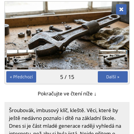
5 / 15
« Předchozí
Další »
Pokračujte ve čtení níže ↓
Šroubovák, imbusový klíč, kleště. Věci, které by
ještě nedávno poznalo i dítě na základní škole.
Dnes si je část mladé generace raději vyhledá na
internetu, než aby si byla jistá. Nejde přitom o