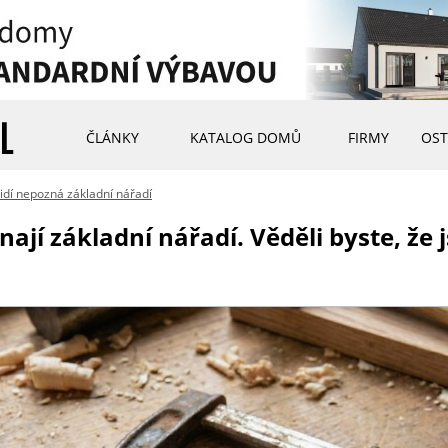
ČLÁNKY
KATALOG DOMŮ
FIRMY
OST
idí nepozná základní nářadí
ají základní nářadí. Věděli byste, že