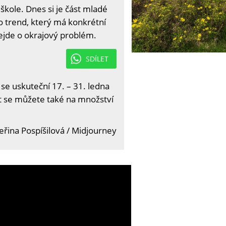
 škole. Dnes si je část mladé
 o trend, který má konkrétní
ejde o okrajový problém.
SDÍLET
 se uskuteční 17. – 31. ledna
it se můžete také na množství
eřina Pospíšilová / Midjourney