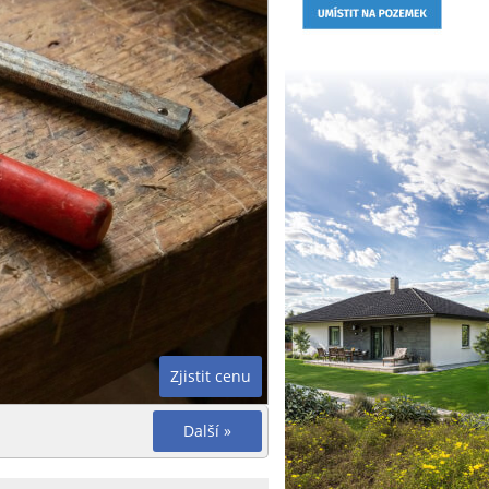
Zjistit cenu
Další »