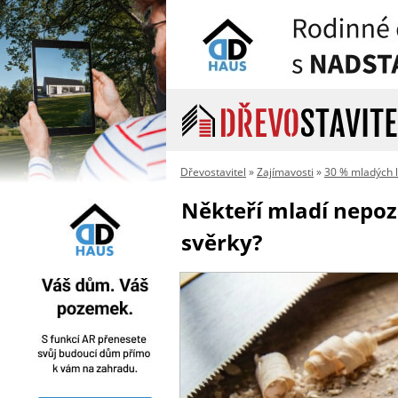
Dřevostavitel
»
Zajímavosti
»
30 % mladých l
Někteří mladí nepozn
svěrky?