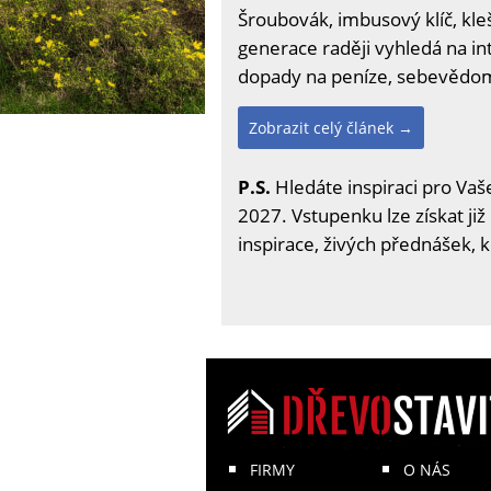
Šroubovák, imbusový klíč, kleš
generace raději vyhledá na int
dopady na peníze, sebevědomí
Zobrazit celý článek →
P.S.
Hledáte inspiraci pro Vaše
2027. Vstupenku lze získat již
inspirace, živých přednášek, 
FIRMY
O NÁS