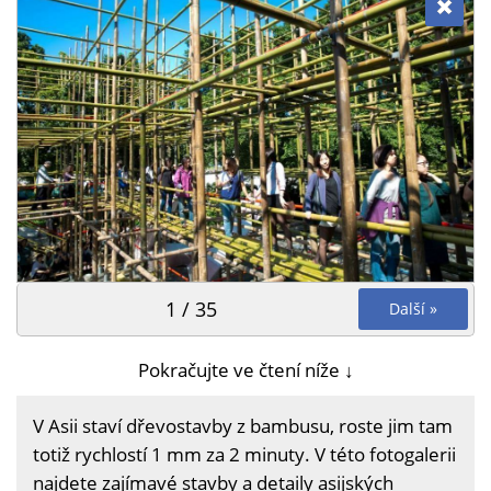
1 / 35
Další »
Pokračujte ve čtení níže ↓
V Asii staví dřevostavby z bambusu, roste jim tam
totiž rychlostí 1 mm za 2 minuty. V této fotogalerii
najdete zajímavé stavby a detaily asijských