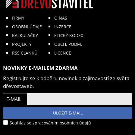
FIRMY
O NÁS
OSOBNÍ ÚDAJE
INZERCE
KALKULAČKY
ETICKÝ KODEX
PROJEKTY
OBCH. PODM.
RSS ČLÁNKŮ
LICENCE
NOVINKY E-MAILEM ZDARMA
Registrujte se k odběru novinek a zajímavostí ze světa
dřevostaveb.
E-MAIL
ULOŽIT E-MAIL
Souhlas se zpracováním osobních údajů