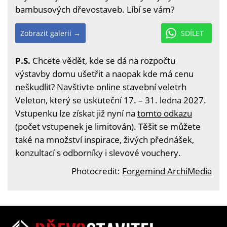
bambusových dřevostaveb. Líbí se vám?
Zobrazit galerii →
SDÍLET
P.S.
Chcete vědět, kde se dá na rozpočtu
výstavby domu ušetřit a naopak kde má cenu
neškudlit? Navštivte online stavební veletrh
Veleton, který se uskuteční 17. – 31. ledna 2027.
Vstupenku lze získat již nyní na
tomto odkazu
(počet vstupenek je limitován). Těšit se můžete
také na množství inspirace, živých přednášek,
konzultací s odborníky i slevové vouchery.
Photocredit:
Forgemind ArchiMedia