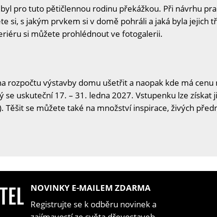
l pro tuto pětičlennou rodinu překážkou. Při návrhu praco
e si, s jakým prvkem si v domě pohráli a jaká byla jejich tři
eriéru si můžete prohlédnout ve fotogalerii.
na rozpočtu výstavby domu ušetřit a naopak kde má cenu n
ý se uskuteční 17. – 31. ledna 2027. Vstupenku lze získat j
. Těšit se můžete také na množství inspirace, živých předn
NOVINKY E-MAILEM ZDARMA
Registrujte se k odběru novinek a
zajímavostí ze světa dřevostaveb.