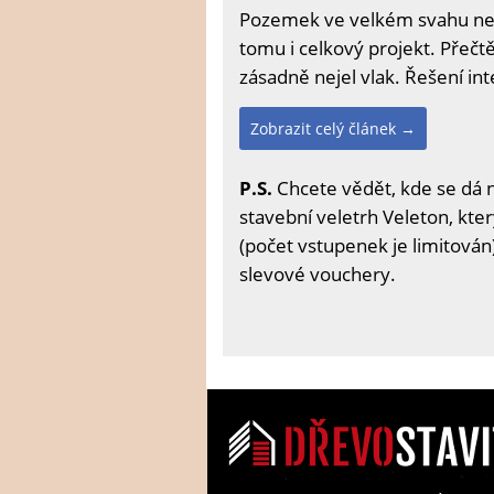
Pozemek ve velkém svahu neby
tomu i celkový projekt. Přečtět
zásadně nejel vlak. Řešení int
Zobrazit celý článek →
P.S.
Chcete vědět, kde se dá 
stavební veletrh Veleton, kter
(počet vstupenek je limitován)
slevové vouchery.