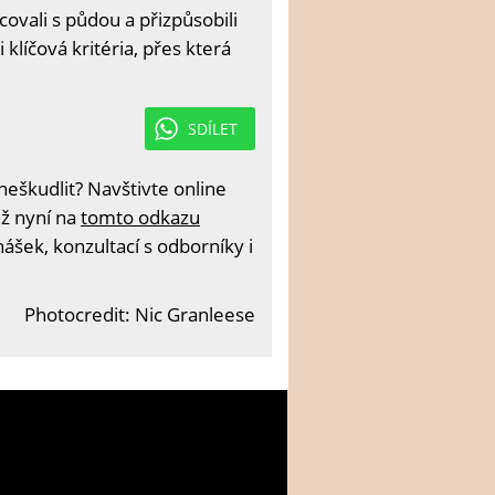
vali s půdou a přizpůsobili
 klíčová kritéria, přes která
SDÍLET
eškudlit? Navštivte online
iž nyní na
tomto odkazu
ášek, konzultací s odborníky i
Photocredit: Nic Granleese