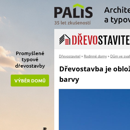
Dřevostavitel
»
Rodinné domy
»
Dům ve svah
Dřevostavba je oblo
barvy