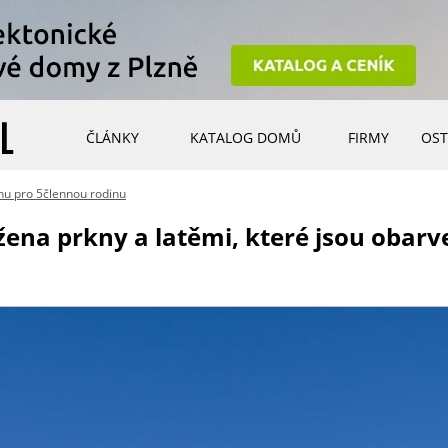
ČLÁNKY
KATALOG DOMŮ
FIRMY
OST
u pro 5člennou rodinu
žena prkny a latěmi, které jsou obar