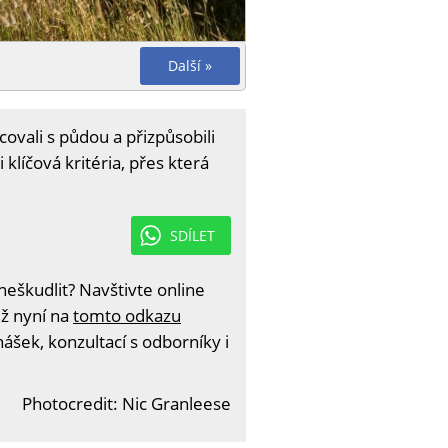
Další »
vali s půdou a přizpůsobili
 klíčová kritéria, přes která
SDÍLET
eškudlit? Navštivte online
iž nyní na
tomto odkazu
ášek, konzultací s odborníky i
Photocredit: Nic Granleese