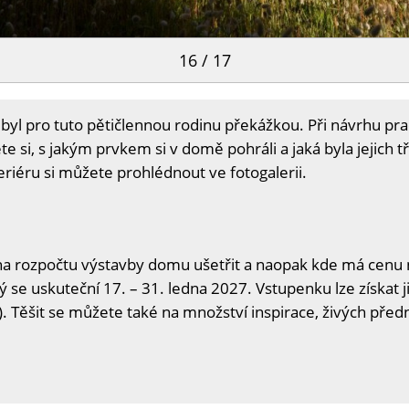
16 / 17
l pro tuto pětičlennou rodinu překážkou. Při návrhu praco
e si, s jakým prvkem si v domě pohráli a jaká byla jejich tři
eriéru si můžete prohlédnout ve fotogalerii.
na rozpočtu výstavby domu ušetřit a naopak kde má cenu n
ý se uskuteční 17. – 31. ledna 2027. Vstupenku lze získat j
. Těšit se můžete také na množství inspirace, živých předn