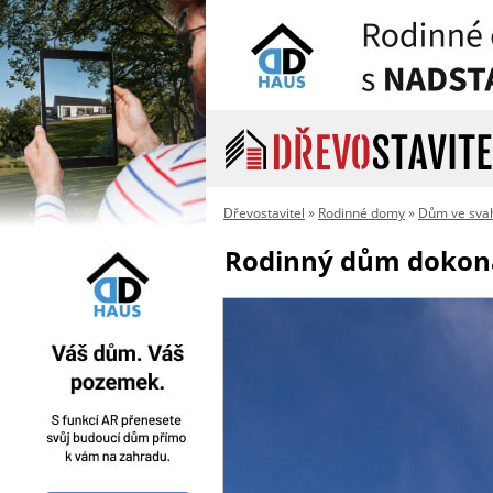
Dřevostavitel
»
Rodinné domy
»
Dům ve svah
Rodinný dům dokonal