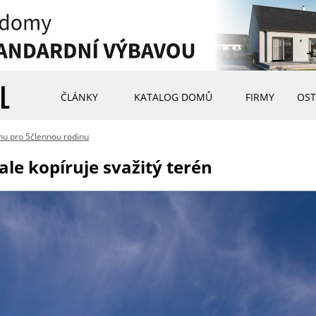
ČLÁNKY
KATALOG DOMŮ
FIRMY
OST
u pro 5člennou rodinu
e kopíruje svažitý terén