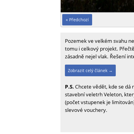
« Předchozí
Pozemek ve velkém svahu neby
tomu i celkový projekt. Přečtět
zásadně nejel vlak. Řešení int
Zobrazit celý článek →
P.S.
Chcete vědět, kde se dá 
stavební veletrh Veleton, kter
(počet vstupenek je limitován)
slevové vouchery.