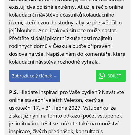
existují dva odlišné extrémy. Ať už je řeč o online
kolaudaci či návštěvě účastníků kolaudačního
řízení, kteří lezou do studny, aby se přesvědčili o
její hloubce. Ano, i taková situace může nastat.
Přečtěte si další pikantní zkušenosti majitelů
rodinných domů v Česku a buďte připraveni
doslova na vše. Napište nám do komentáře, která
kolaudační návštěva rozhodně vyhrála.
Zobrazit celý článek →
SDÍLET
P.S.
Hledáte inspiraci pro Vaše bydlení? Navštivte
online stavební veletrh Veleton, který se
uskuteční 17. – 31. ledna 2027. Vstupenku lze
získat již nyní na
tomto odkazu
(počet vstupenek
je limitován). Těšit se můžete také na množství
inspirace, živých přednášek, konzultací s