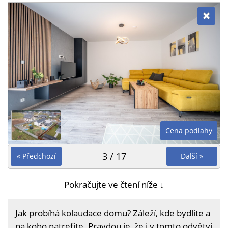
Cena podlahy
3 / 17
« Předchozí
Další »
Pokračujte ve čtení níže ↓
Jak probíhá kolaudace domu? Záleží, kde bydlíte a
na koho natrefíte. Pravdou je, že i v tomto odvětví