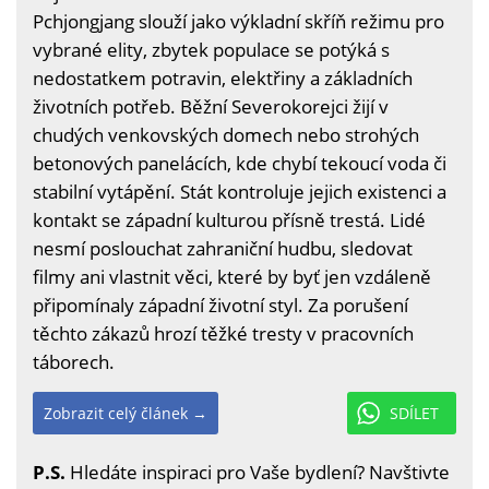
Pchjongjang slouží jako výkladní skříň režimu pro
vybrané elity, zbytek populace se potýká s
nedostatkem potravin, elektřiny a základních
životních potřeb. Běžní Severokorejci žijí v
chudých venkovských domech nebo strohých
betonových panelácích, kde chybí tekoucí voda či
stabilní vytápění. Stát kontroluje jejich existenci a
kontakt se západní kulturou přísně trestá. Lidé
nesmí poslouchat zahraniční hudbu, sledovat
filmy ani vlastnit věci, které by byť jen vzdáleně
připomínaly západní životní styl. Za porušení
těchto zákazů hrozí těžké tresty v pracovních
táborech.
Zobrazit celý článek →
SDÍLET
P.S.
Hledáte inspiraci pro Vaše bydlení? Navštivte