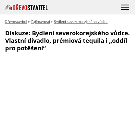
Dřevostavitel
»
Zajímavosti
»
Bydlení severokorejského vůdce
Diskuze: Bydlení severokorejského vůdce.
Vlastní divadlo, prémiová tequila i „oddíl
pro potěšení“