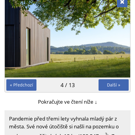
4 / 13
« Předchozí
Další »
Pokračujte ve čtení níže ↓
Pandemie před třemi lety vyhnala mladý pár z
města. Své nové útočiště si našli na pozemku o
2