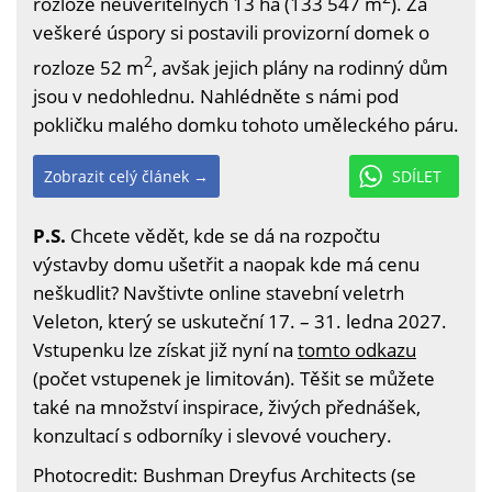
rozloze neuvěřitelných 13 ha (133 547 m
). Za
veškeré úspory si postavili provizorní domek o
2
rozloze 52 m
, avšak jejich plány na rodinný dům
jsou v nedohlednu. Nahlédněte s námi pod
pokličku malého domku tohoto uměleckého páru.
Zobrazit celý článek →
SDÍLET
P.S.
Chcete vědět, kde se dá na rozpočtu
výstavby domu ušetřit a naopak kde má cenu
neškudlit? Navštivte online stavební veletrh
Veleton, který se uskuteční 17. – 31. ledna 2027.
Vstupenku lze získat již nyní na
tomto odkazu
(počet vstupenek je limitován). Těšit se můžete
také na množství inspirace, živých přednášek,
konzultací s odborníky i slevové vouchery.
Photocredit: Bushman Dreyfus Architects (se