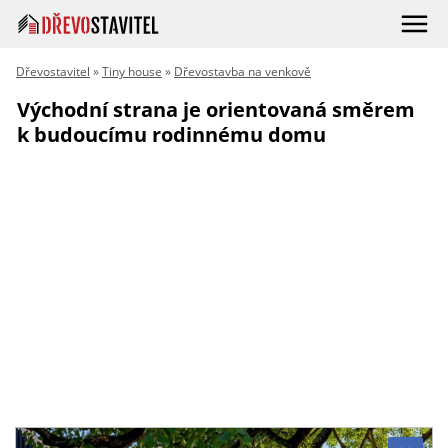
Dřevostavitel
»
Tiny house
»
Dřevostavba na venkově
Východní strana je orientovaná směrem
k budoucímu rodinnému domu