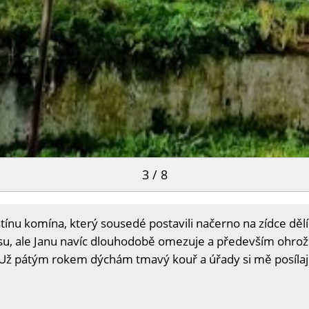
3 / 8
tínu komína, který sousedé postavili načerno na zídce dělíc
asu, ale Janu navíc dlouhodobě omezuje a především ohrožu
 pátým rokem dýchám tmavý kouř a úřady si mě posílají s