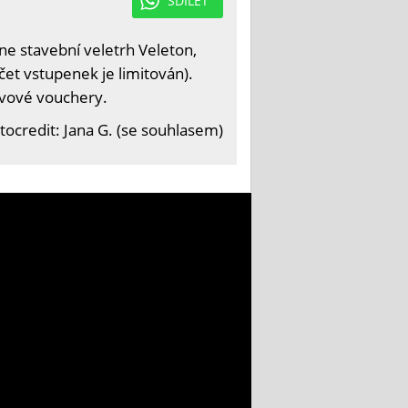
SDÍLET
e stavební veletrh Veleton,
čet vstupenek je limitován).
levové vouchery.
tocredit: Jana G. (se souhlasem)