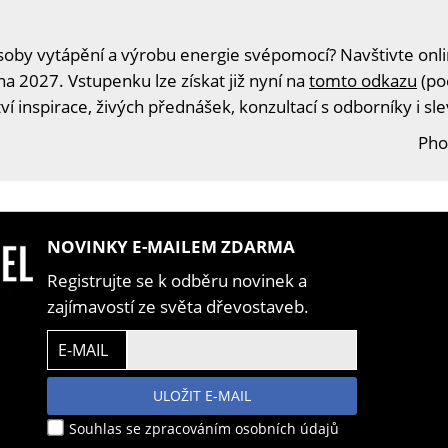
oby vytápění a výrobu energie svépomocí? Navštivte onlin
na 2027. Vstupenku lze získat již nyní na
tomto odkazu
(po
í inspirace, živých přednášek, konzultací s odborníky i s
Pho
NOVINKY E-MAILEM ZDARMA
Registrujte se k odběru novinek a
zajímavostí ze světa dřevostaveb.
E-MAIL
ULOŽIT E-MAIL
Souhlas se zpracováním osobních údajů