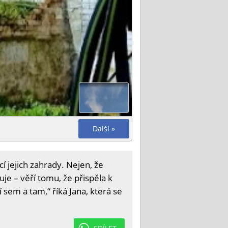
Další »
í jejich zahrady. Nejen, že
je – věří tomu, že přispěla k
em a tam,“ říká Jana, která se