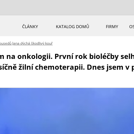
ČLÁNKY
KATALOG DOMŮ
FIRMY
O
sousedů Jana dýchá škodlivý kouř
m na onkologii. První rok bioléčby sel
čně žilní chemoterapii. Dnes jsem v 