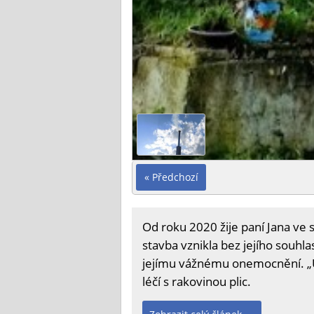
« Předchozí
Od roku 2020 žije paní Jana ve s
stavba vznikla bez jejího souhl
jejímu vážnému onemocnění. „Už
léčí s rakovinou plic.