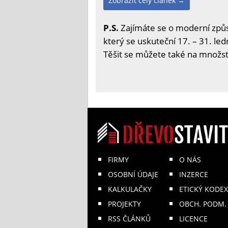
Zobrazit celý článek →
P.S.
Zajímáte se o moderní způs
který se uskuteční 17. – 31. led
Těšit se můžete také na množstv
FIRMY
O NÁS
OSOBNÍ ÚDAJE
INZERCE
KALKULAČKY
ETICKÝ KODEX
PROJEKTY
OBCH. PODM.
RSS ČLÁNKŮ
LICENCE