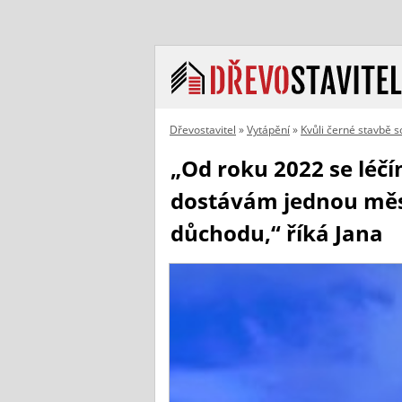
Dřevostavitel
»
Vytápění
»
Kvůli černé stavbě 
„Od roku 2022 se léčí
dostávám jednou měsí
důchodu,“ říká Jana