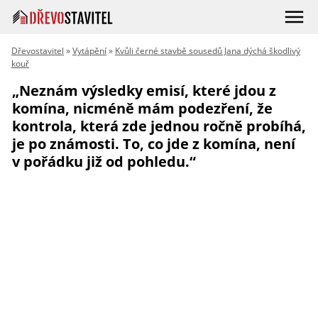
Dřevostavitel
»
Vytápění
»
Kvůli černé stavbě sousedů Jana dýchá škodlivý
kouř
„Neznám výsledky emisí, které jdou z
komína, nicméně mám podezření, že
kontrola, která zde jednou ročně probíhá,
je po známosti. To, co jde z komína, není
v pořádku již od pohledu.“