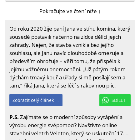
Pokračujte ve čtení níže ↓
Od roku 2020 žije paní Jana ve stínu komína, který
sousedé postavili načerno na zídce dělící jejich
zahrady. Nejen, že stavba vznikla bez jejího
souhlasu, ale Janu navíc dlouhodobě omezuje a
především ohrožuje – věří tomu, že přispěla k
jejímu vážnému onemocnění. „Už pátým rokem
dýchám tmavý kouř a úřady si mě posílají sem a
tam,“ říká Jana, která se léčí s rakovinou plic.
Zobrazit celý článek →
SDÍLET
P.S.
Zajímáte se o moderní způsoby vytápění a
výrobu energie svépomocí? Navštivte online
stavební veletrh Veleton, který se uskuteční 17. –