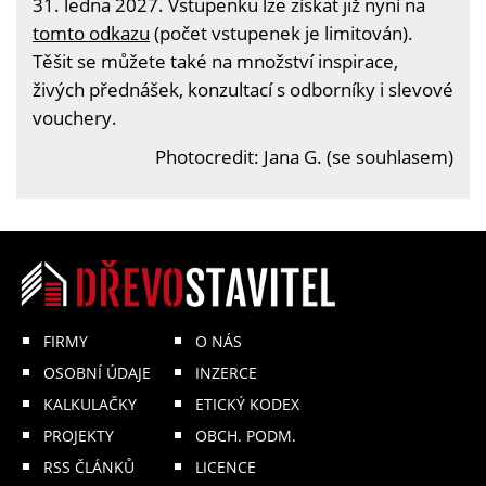
31. ledna 2027. Vstupenku lze získat již nyní na
tomto odkazu
(počet vstupenek je limitován).
Těšit se můžete také na množství inspirace,
živých přednášek, konzultací s odborníky i slevové
vouchery.
Photocredit: Jana G. (se souhlasem)
FIRMY
O NÁS
OSOBNÍ ÚDAJE
INZERCE
KALKULAČKY
ETICKÝ KODEX
PROJEKTY
OBCH. PODM.
RSS ČLÁNKŮ
LICENCE