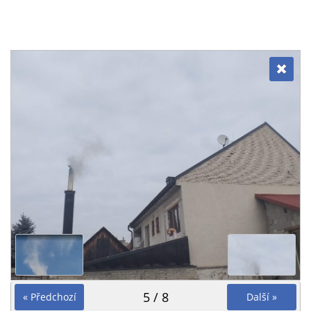
5 / 8
« Předchozí
Další »