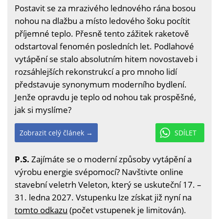
Postavit se za mrazivého lednového rána bosou
nohou na dlažbu a místo ledového šoku pocítit
příjemné teplo. Přesně tento zážitek raketově
odstartoval fenomén posledních let. Podlahové
vytápění se stalo absolutním hitem novostaveb i
rozsáhlejších rekonstrukcí a pro mnoho lidí
představuje synonymum moderního bydlení.
Jenže opravdu je teplo od nohou tak prospěšné,
jak si myslíme?
Zobrazit celý článek →
SDÍLET
P.S.
Zajímáte se o moderní způsoby vytápění a
výrobu energie svépomocí? Navštivte online
stavební veletrh Veleton, který se uskuteční 17. –
31. ledna 2027. Vstupenku lze získat již nyní na
tomto odkazu
(počet vstupenek je limitován).