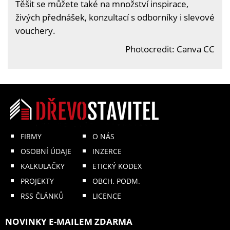
Těšit se můžete také na množství inspirace,
živých přednášek, konzultací s odborníky i slevové
vouchery.
Photocredit: Canva CC
FIRMY
O NÁS
OSOBNÍ ÚDAJE
INZERCE
KALKULAČKY
ETICKÝ KODEX
PROJEKTY
OBCH. PODM.
RSS ČLÁNKŮ
LICENCE
NOVINKY E-MAILEM ZDARMA