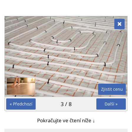
Zjistit cenu
3 / 8
« Předchozí
Další »
Pokračujte ve čtení níže ↓