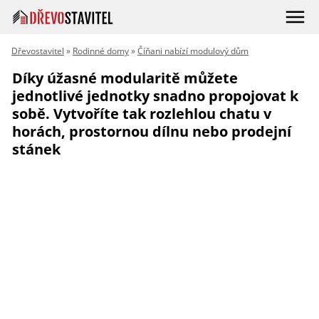
Dřevostavitel
»
Rodinné domy
»
Číňani nabízí modulový dům
Díky úžasné modularitě můžete
jednotlivé jednotky snadno propojovat k
sobě. Vytvoříte tak rozlehlou chatu v
horách, prostornou dílnu nebo prodejní
stánek