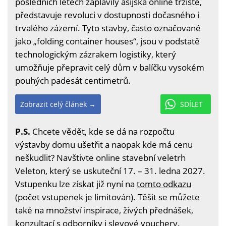
posledních letech zaplavily asijská online tržiště,
představuje revoluci v dostupnosti dočasného i
trvalého zázemí. Tyto stavby, často označované
jako „folding container houses“, jsou v podstatě
technologickým zázrakem logistiky, který
umožňuje přepravit celý dům v balíčku vysokém
pouhých padesát centimetrů.
Zobrazit celý článek →
SDÍLET
P.S.
Chcete vědět, kde se dá na rozpočtu
výstavby domu ušetřit a naopak kde má cenu
neškudlit? Navštivte online stavební veletrh
Veleton, který se uskuteční 17. – 31. ledna 2027.
Vstupenku lze získat již nyní na
tomto odkazu
(počet vstupenek je limitován). Těšit se můžete
také na množství inspirace, živých přednášek,
konzultací s odborníky i slevové vouchery.