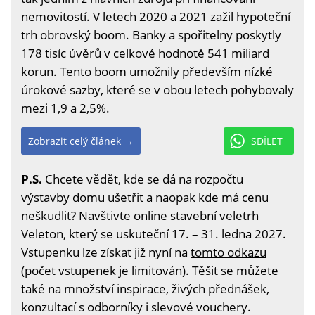
nemovitostí. V letech 2020 a 2021 zažil hypoteční
trh obrovský boom. Banky a spořitelny poskytly
178 tisíc úvěrů v celkové hodnotě 541 miliard
korun. Tento boom umožnily především nízké
úrokové sazby, které se v obou letech pohybovaly
mezi 1,9 a 2,5%.
Zobrazit celý článek →
SDÍLET
P.S.
Chcete vědět, kde se dá na rozpočtu
výstavby domu ušetřit a naopak kde má cenu
neškudlit? Navštivte online stavební veletrh
Veleton, který se uskuteční 17. – 31. ledna 2027.
Vstupenku lze získat již nyní na
tomto odkazu
(počet vstupenek je limitován). Těšit se můžete
také na množství inspirace, živých přednášek,
konzultací s odborníky i slevové vouchery.