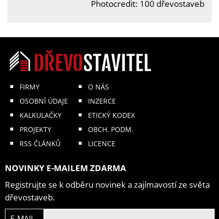
Photocredit: 100 dřevostaveb
FIRMY
O NÁS
OSOBNÍ ÚDAJE
INZERCE
KALKULAČKY
ETICKÝ KODEX
PROJEKTY
OBCH. PODM.
RSS ČLÁNKŮ
LICENCE
NOVINKY E-MAILEM ZDARMA
Registrujte se k odběru novinek a zajímavostí ze světa
dřevostaveb.
E-MAIL