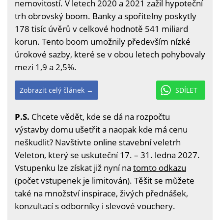
nemovitostí. V letech 2020 a 2021 zažil hypoteční
trh obrovský boom. Banky a spořitelny poskytly
178 tisíc úvěrů v celkové hodnotě 541 miliard
korun. Tento boom umožnily především nízké
úrokové sazby, které se v obou letech pohybovaly
mezi 1,9 a 2,5%.
Zobrazit celý článek →
SDÍLET
P.S.
Chcete vědět, kde se dá na rozpočtu
výstavby domu ušetřit a naopak kde má cenu
neškudlit? Navštivte online stavební veletrh
Veleton, který se uskuteční 17. – 31. ledna 2027.
Vstupenku lze získat již nyní na
tomto odkazu
(počet vstupenek je limitován). Těšit se můžete
také na množství inspirace, živých přednášek,
konzultací s odborníky i slevové vouchery.