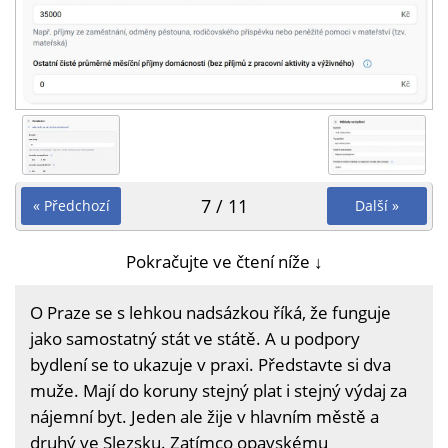
7 / 11
« Předchozí
Další »
Pokračujte ve čtení níže ↓
O Praze se s lehkou nadsázkou říká, že funguje
jako samostatný stát ve státě. A u podpory
bydlení se to ukazuje v praxi. Představte si dva
muže. Mají do koruny stejný plat i stejný výdaj za
nájemní byt. Jeden ale žije v hlavním městě a
druhý ve Slezsku. Zatímco opavskému