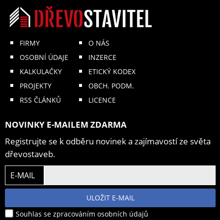
FIRMY
O NÁS
OSOBNÍ ÚDAJE
INZERCE
KALKULAČKY
ETICKÝ KODEX
PROJEKTY
OBCH. PODM.
RSS ČLÁNKŮ
LICENCE
NOVINKY E-MAILEM ZDARMA
Registrujte se k odběru novinek a zajímavostí ze světa
dřevostaveb.
E-MAIL
ULOŽIT E-MAIL
Souhlas se zpracováním osobních údajů