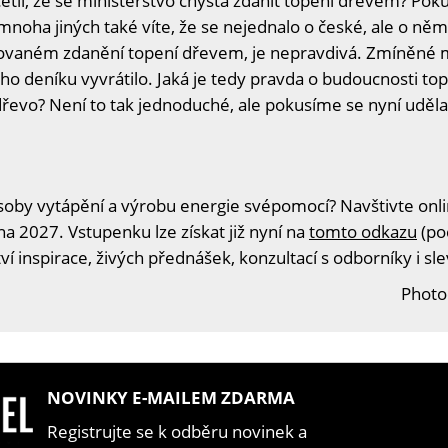
četli, že se ministerstvo chystá zdanit topení dřevem? Pokud
od mnoha jiných také víte, že se nejednalo o české, ale o n
vaném zdanění topení dřevem, je nepravdivá. Zmíněné min
eníku vyvrátilo. Jaká je tedy pravda o budoucnosti tope
dřevo? Není to tak jednoduché, ale pokusíme se nyní uděl
oby vytápění a výrobu energie svépomocí? Navštivte onlin
na 2027. Vstupenku lze získat již nyní na
tomto odkazu
(po
í inspirace, živých přednášek, konzultací s odborníky i s
Photo
NOVINKY E-MAILEM ZDARMA
Registrujte se k odběru novinek a