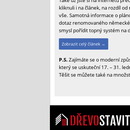
Také už jste si na internetu pře
kliknuli i na článek, na rozdíl 
vše. Samotná informace o pláno
dotaz renomovaného německého d
smysl pořídit topný systém na 
Zobrazit celý článek →
P.S.
Zajímáte se o moderní způs
který se uskuteční 17. – 31. led
Těšit se můžete také na množstv