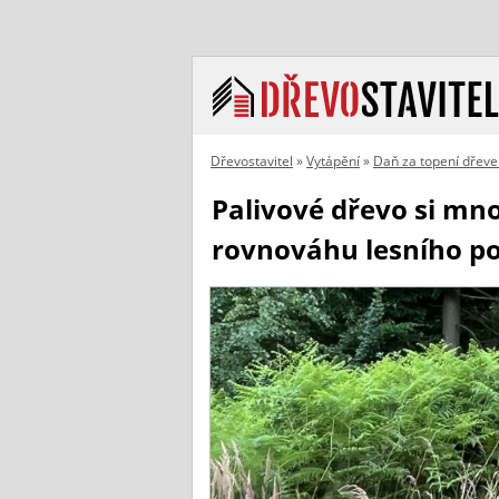
Dřevostavitel
»
Vytápění
»
Daň za topení dřev
Palivové dřevo si mno
rovnováhu lesního p