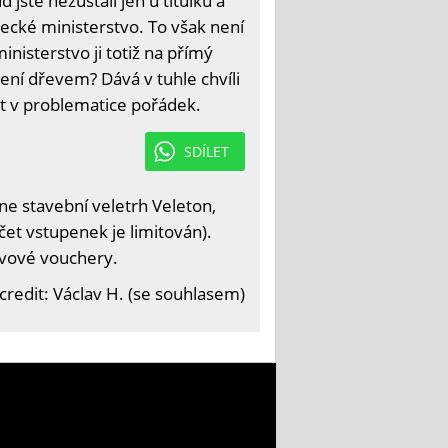
 jste nezůstali jen u titulku a
ěmecké ministerstvo. To však není
isterstvo ji totiž na přímý
ní dřevem? Dává v tuhle chvíli
at v problematice pořádek.
SDÍLET
e stavební veletrh Veleton,
čet vstupenek je limitován).
levové vouchery.
credit: Václav H. (se souhlasem)