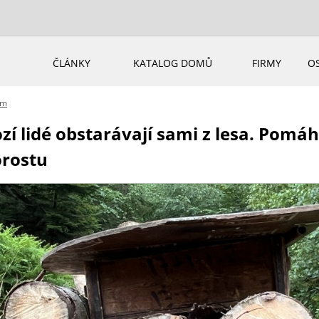
ČLÁNKY
KATALOG DOMŮ
FIRMY
O
em
zí lidé obstarávají sami z lesa. Pomáh
orostu