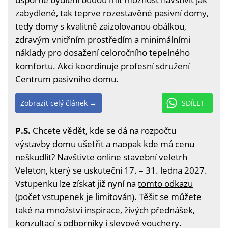
zabydlené, tak teprve rozestavěné pasivní domy,
tedy domy s kvalitně zaizolovanou obálkou,
zdravým vnitřním prostředím a minimálními
náklady pro dosažení celoročního tepelného
komfortu. Akci koordinuje profesní sdružení
Centrum pasivního domu.
Zobrazit celý článek →
SDÍLET
P.S.
Chcete vědět, kde se dá na rozpočtu
výstavby domu ušetřit a naopak kde má cenu
neškudlit? Navštivte online stavební veletrh
Veleton, který se uskuteční 17. – 31. ledna 2027.
Vstupenku lze získat již nyní na
tomto odkazu
(počet vstupenek je limitován). Těšit se můžete
také na množství inspirace, živých přednášek,
konzultací s odborníky i slevové vouchery.