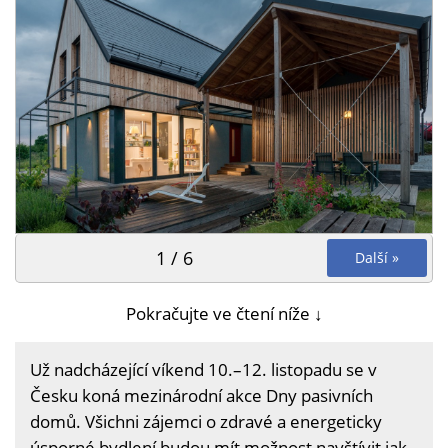
1 / 6
Další »
Pokračujte ve čtení níže ↓
Už nadcházející víkend 10.–12. listopadu se v
Česku koná mezinárodní akce Dny pasivních
domů. Všichni zájemci o zdravé a energeticky
úsporné bydlení budou mít možnost navštívit jak