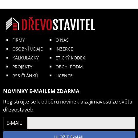
FIRMY
O NÁS
OSOBNÍ ÚDAJE
INZERCE
KALKULAČKY
ETICKÝ KODEX
PROJEKTY
OBCH. PODM.
RSS ČLÁNKŮ
LICENCE
NOVINKY E-MAILEM ZDARMA
Registrujte se k odběru novinek a zajímavostí ze světa
dřevostaveb.
E-MAIL
ULOŽIT E-MAIL