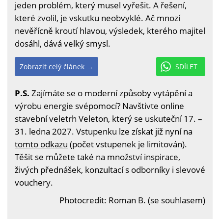
jeden problém, který musel vyřešit. A řešení,
které zvolil, je vskutku neobvyklé. Ač mnozí
nevěřícně kroutí hlavou, výsledek, kterého majitel
dosáhl, dává velký smysl.
Zobrazit celý článek →
SDÍLET
P.S.
Zajímáte se o moderní způsoby vytápění a
výrobu energie svépomocí? Navštivte online
stavební veletrh Veleton, který se uskuteční 17. –
31. ledna 2027. Vstupenku lze získat již nyní na
tomto odkazu
(počet vstupenek je limitován).
Těšit se můžete také na množství inspirace,
živých přednášek, konzultací s odborníky i slevové
vouchery.
Photocredit: Roman B. (se souhlasem)