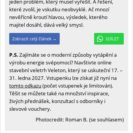
jeden problém, který musel vyřešit. A řešení,
které zvolil, je vskutku neobvyklé. Ač mnozí
nevěřícně kroutí hlavou, výsledek, kterého
majitel dosáhl, dává velký smysl.
Zobrazit celý článek →
SDÍLET
P.S.
Zajímáte se o moderní způsoby vytápění a
výrobu energie svépomocí? Navštivte online
stavební veletrh Veleton, který se uskuteční 17. –
31. ledna 2027. Vstupenku lze získat již nyní na
tomto odkazu
(počet vstupenek je limitován).
Těšit se můžete také na množství inspirace,
živých přednášek, konzultací s odborníky i
slevové vouchery.
Photocredit: Roman B. (se souhlasem)