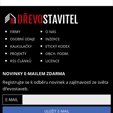
FIRMY
O NÁS
OSOBNÍ ÚDAJE
INZERCE
KALKULAČKY
ETICKÝ KODEX
PROJEKTY
OBCH. PODM.
RSS ČLÁNKŮ
LICENCE
NOVINKY E-MAILEM ZDARMA
Registrujte se k odběru novinek a zajímavostí ze světa
dřevostaveb.
E-MAIL
ULOŽIT E-MAIL