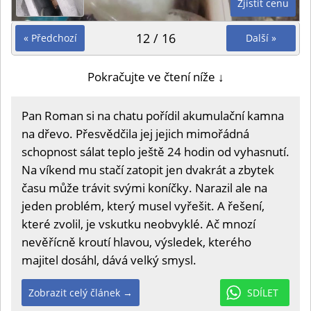
Zjistit cenu
12 / 16
« Předchozí
Další »
Pokračujte ve čtení níže ↓
Pan Roman si na chatu pořídil akumulační kamna
na dřevo. Přesvědčila jej jejich mimořádná
schopnost sálat teplo ještě 24 hodin od vyhasnutí.
Na víkend mu stačí zatopit jen dvakrát a zbytek
času může trávit svými koníčky. Narazil ale na
jeden problém, který musel vyřešit. A řešení,
které zvolil, je vskutku neobvyklé. Ač mnozí
nevěřícně kroutí hlavou, výsledek, kterého
majitel dosáhl, dává velký smysl.
Zobrazit celý článek →
SDÍLET