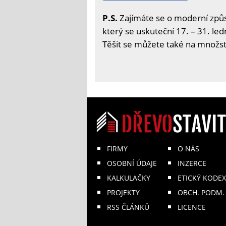
P.S.
Zajímáte se o moderní způs
který se uskuteční 17. – 31. led
Těšit se můžete také na množstv
FIRMY
O NÁS
OSOBNÍ ÚDAJE
INZERCE
KALKULAČKY
ETICKÝ KODEX
PROJEKTY
OBCH. PODM.
RSS ČLÁNKŮ
LICENCE