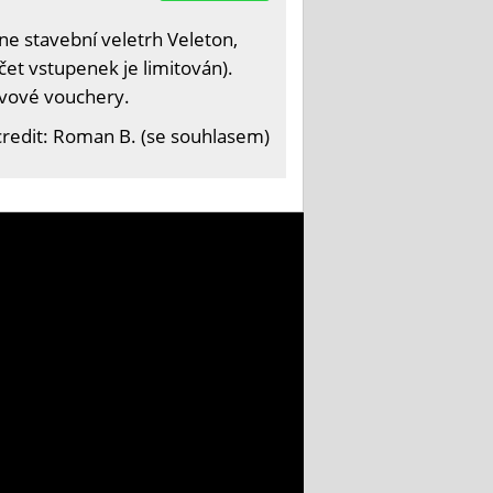
e stavební veletrh Veleton,
čet vstupenek je limitován).
levové vouchery.
redit: Roman B. (se souhlasem)