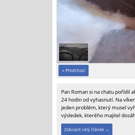
« Předchozí
Pan Roman si na chatu pořídil a
24 hodin od vyhasnutí. Na víken
jeden problém, který musel vyře
výsledek, kterého majitel dosáh
Zobrazit celý článek →