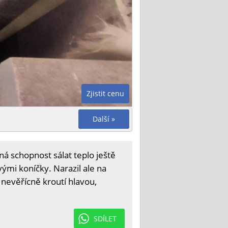
Zjistit cenu
Další »
á schopnost sálat teplo ještě
vými koníčky. Narazil ale na
 nevěřícně kroutí hlavou,
SDÍLET