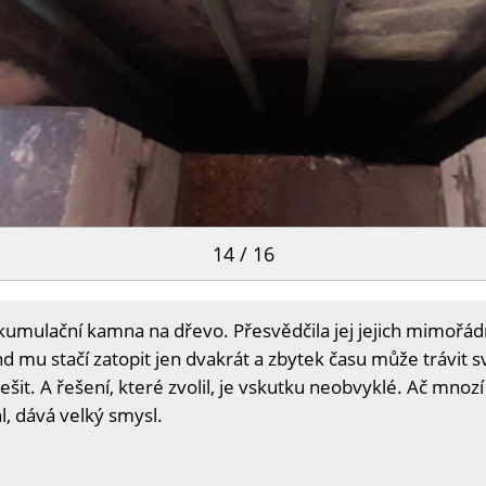
14 / 16
kumulační kamna na dřevo. Přesvědčila jej jejich mimořádn
d mu stačí zatopit jen dvakrát a zbytek času může trávit s
šit. A řešení, které zvolil, je vskutku neobvyklé. Ač mnozí
l, dává velký smysl.