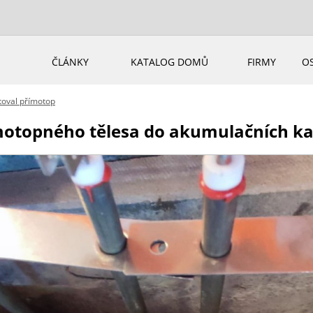
ČLÁNKY
KATALOG DOMŮ
FIRMY
O
oval přímotop
ímotopného tělesa do akumulačních k