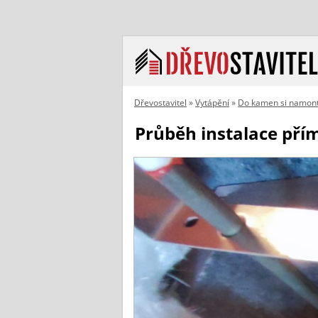
Dřevostavitel
»
Vytápění
»
Do kamen si namont
Průběh instalace př