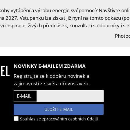
oby vytápění a výrobu energie svépomocí? Navštivte onlin
na 2027. Vstupenku lze získat již nyní na
tomto odkazu
(po
í inspirace, živých přednášek, konzultací s odborníky i s
Photoc
NOVINKY E-MAILEM ZDARMA
Registrujte se k odběru novinek a
zajímavostí ze světa dřevostaveb.
E-MAIL
ULOŽIT E-MAIL
Souhlas se zpracováním osobních údajů