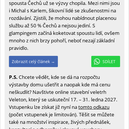
spousta Čechů už se výzvy chopila. Mezi nimi jsou
i Michal s Karlem, šikovní lidé se zkušenostmi na
rozdávání. Zjistili, že mohou nabídnout placenou
službu až 50 % Čechů a nejsou jediní. S
glampingem začíná koketovat spoustu lidí, ovšem
mnoho z nich brzy pohoří, neboť nezají základní
pravidlo.
Zobrazit celý článek →
SDÍLET
P.S.
Chcete vědět, kde se dá na rozpočtu
výstavby domu ušetřit a naopak kde má cenu
neškudlit? Navštivte online stavební veletrh
Veleton, který se uskuteční 17. – 31. ledna 2027.
Vstupenku lze získat již nyní na
tomto odkazu
(počet vstupenek je limitován). Těšit se můžete
také na množství inspirace, živých přednášek,