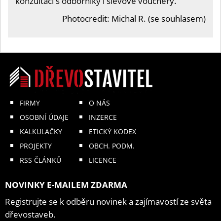
konzultací s odborníky i slevové vouchery.
Photocredit: Michal R. (se souhlasem)
FIRMY
O NÁS
OSOBNÍ ÚDAJE
INZERCE
KALKULAČKY
ETICKÝ KODEX
PROJEKTY
OBCH. PODM.
RSS ČLÁNKŮ
LICENCE
NOVINKY E-MAILEM ZDARMA
Registrujte se k odběru novinek a zajímavostí ze světa
dřevostaveb.