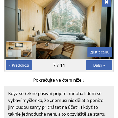
Zjistit cenu
7 / 11
« Předchozí
Další »
Pokračujte ve čtení níže ↓
Když se řekne pasivní příjem, mnoha lidem se
vybaví myšlenka, že „nemusí nic dělat a peníze
jim budou samy přicházet na účet“. I když to
takhle jednoduché není, a to obzvláště ze startu,