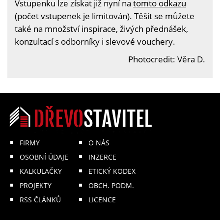
Vstupenku lze získat již nyní na
tomto odkazu
(počet vstupenek je limitován). Těšit se můžete
také na množství inspirace, živých přednášek,
konzultací s odborníky i slevové vouchery.
Photocredit: Věra D.
FIRMY
O NÁS
OSOBNÍ ÚDAJE
INZERCE
KALKULAČKY
ETICKÝ KODEX
PROJEKTY
OBCH. PODM.
RSS ČLÁNKŮ
LICENCE