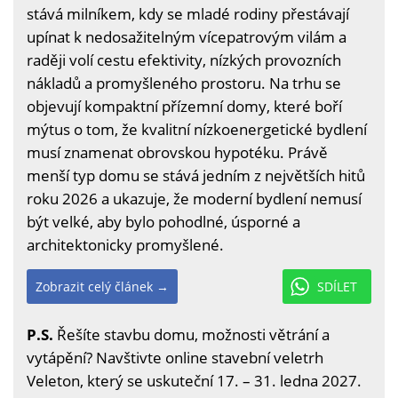
stává milníkem, kdy se mladé rodiny přestávají
upínat k nedosažitelným vícepatrovým vilám a
raději volí cestu efektivity, nízkých provozních
nákladů a promyšleného prostoru. Na trhu se
objevují kompaktní přízemní domy, které boří
mýtus o tom, že kvalitní nízkoenergetické bydlení
musí znamenat obrovskou hypotéku. Právě
menší typ domu se stává jedním z největších hitů
roku 2026 a ukazuje, že moderní bydlení nemusí
být velké, aby bylo pohodlné, úsporné a
architektonicky promyšlené.
Zobrazit celý článek →
SDÍLET
P.S.
Řešíte stavbu domu, možnosti větrání a
vytápění? Navštivte online stavební veletrh
Veleton, který se uskuteční 17. – 31. ledna 2027.