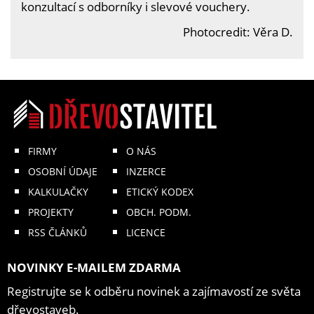
konzultací s odborníky i slevové vouchery.
Photocredit: Věra D.
FIRMY
O NÁS
OSOBNÍ ÚDAJE
INZERCE
KALKULAČKY
ETICKÝ KODEX
PROJEKTY
OBCH. PODM.
RSS ČLÁNKŮ
LICENCE
NOVINKY E-MAILEM ZDARMA
Registrujte se k odběru novinek a zajímavostí ze světa
dřevostaveb.