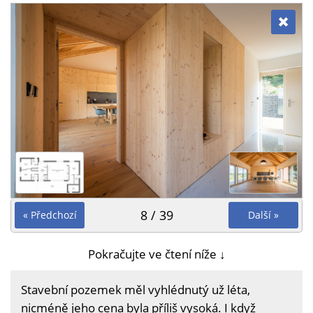
8 / 39
« Předchozí
Další »
Pokračujte ve čtení níže ↓
Stavební pozemek měl vyhlédnutý už léta,
nicméně jeho cena byla příliš vysoká. I když