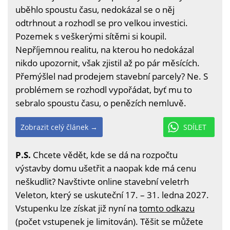
uběhlo spoustu času, nedokázal se o něj
odtrhnout a rozhodl se pro velkou investici.
Pozemek s veškerými sítěmi si koupil.
Nepříjemnou realitu, na kterou ho nedokázal
nikdo upozornit, však zjistil až po pár měsících.
Přemýšlel nad prodejem stavební parcely? Ne. S
problémem se rozhodl vypořádat, byť mu to
sebralo spoustu času, o penězích nemluvě.
Zobrazit celý článek →
SDÍLET
P.S.
Chcete vědět, kde se dá na rozpočtu
výstavby domu ušetřit a naopak kde má cenu
neškudlit? Navštivte online stavební veletrh
Veleton, který se uskuteční 17. – 31. ledna 2027.
Vstupenku lze získat již nyní na
tomto odkazu
(počet vstupenek je limitován). Těšit se můžete