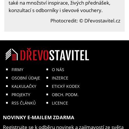
také na množství inspirace, živých přednášek,
konzultací s odborníky i slevové vouchery.
Photocredit: © Dřevostavitel.cz
FIRMY
O NÁS
OSOBNÍ ÚDAJE
INZERCE
KALKULAČKY
ETICKÝ KODEX
PROJEKTY
OBCH. PODM.
RSS ČLÁNKŮ
LICENCE
NOVINKY E-MAILEM ZDARMA
Registrujte se k odběru novinek a zajímavostí ze světa