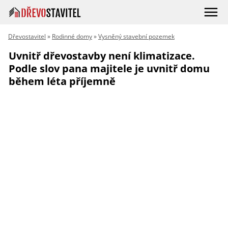
Dřevostavitel
»
Rodinné domy
»
Vysněný stavební pozemek
Uvnitř dřevostavby není klimatizace.
Podle slov pana majitele je uvnitř domu
během léta příjemně