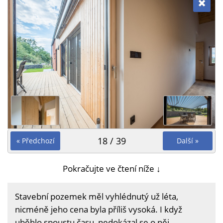
18 / 39
« Předchozí
Další »
Pokračujte ve čtení níže ↓
Stavební pozemek měl vyhlédnutý už léta,
nicméně jeho cena byla příliš vysoká. I když
uběhlo spoustu času, nedokázal se o něj