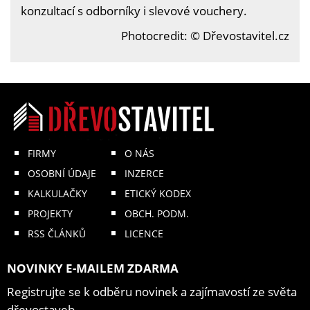
konzultací s odborníky i slevové vouchery.
Photocredit: © Dřevostavitel.cz
FIRMY
O NÁS
OSOBNÍ ÚDAJE
INZERCE
KALKULAČKY
ETICKÝ KODEX
PROJEKTY
OBCH. PODM.
RSS ČLÁNKŮ
LICENCE
NOVINKY E-MAILEM ZDARMA
Registrujte se k odběru novinek a zajímavostí ze světa
dřevostaveb.