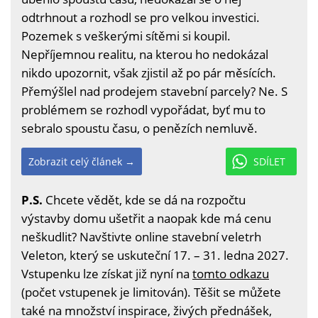
odtrhnout a rozhodl se pro velkou investici.
Pozemek s veškerými sítěmi si koupil.
Nepříjemnou realitu, na kterou ho nedokázal
nikdo upozornit, však zjistil až po pár měsících.
Přemýšlel nad prodejem stavební parcely? Ne. S
problémem se rozhodl vypořádat, byť mu to
sebralo spoustu času, o penězích nemluvě.
Zobrazit celý článek →
SDÍLET
P.S.
Chcete vědět, kde se dá na rozpočtu
výstavby domu ušetřit a naopak kde má cenu
neškudlit? Navštivte online stavební veletrh
Veleton, který se uskuteční 17. – 31. ledna 2027.
Vstupenku lze získat již nyní na
tomto odkazu
(počet vstupenek je limitován). Těšit se můžete
také na množství inspirace, živých přednášek,