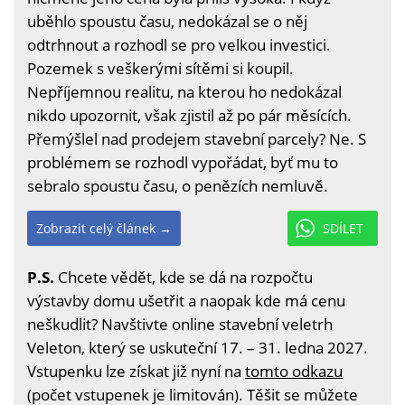
uběhlo spoustu času, nedokázal se o něj
odtrhnout a rozhodl se pro velkou investici.
Pozemek s veškerými sítěmi si koupil.
Nepříjemnou realitu, na kterou ho nedokázal
nikdo upozornit, však zjistil až po pár měsících.
Přemýšlel nad prodejem stavební parcely? Ne. S
problémem se rozhodl vypořádat, byť mu to
sebralo spoustu času, o penězích nemluvě.
Zobrazit celý článek →
SDÍLET
P.S.
Chcete vědět, kde se dá na rozpočtu
výstavby domu ušetřit a naopak kde má cenu
neškudlit? Navštivte online stavební veletrh
Veleton, který se uskuteční 17. – 31. ledna 2027.
Vstupenku lze získat již nyní na
tomto odkazu
(počet vstupenek je limitován). Těšit se můžete