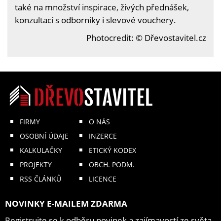
také na množství inspirace, živých přednášek,
konzultací s odborníky i slevové vouchery.
Photocredit: © Dřevostavitel.cz
FIRMY
O NÁS
OSOBNÍ ÚDAJE
INZERCE
KALKULAČKY
ETICKÝ KODEX
PROJEKTY
OBCH. PODM.
RSS ČLÁNKŮ
LICENCE
NOVINKY E-MAILEM ZDARMA
Registrujte se k odběru novinek a zajímavostí ze světa