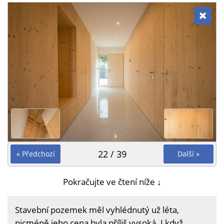
22 / 39
« Předchozí
Další »
Pokračujte ve čtení níže ↓
Stavební pozemek měl vyhlédnutý už léta,
nicméně jeho cena byla příliš vysoká. I když