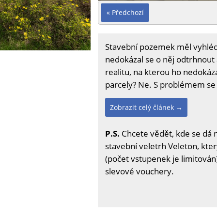
« Předchozí
Stavební pozemek měl vyhlédnu
nedokázal se o něj odtrhnout 
realitu, na kterou ho nedokáza
parcely? Ne. S problémem se 
Zobrazit celý článek →
P.S.
Chcete vědět, kde se dá 
stavební veletrh Veleton, kter
(počet vstupenek je limitován)
slevové vouchery.