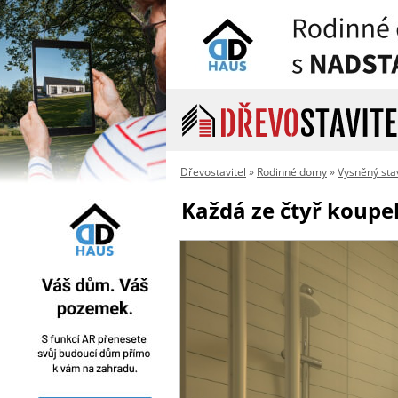
Dřevostavitel
»
Rodinné domy
»
Vysněný st
Každá ze čtyř koupe