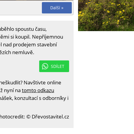
Další »
uběhlo spoustu času,
těmi si koupil. Nepříjemnou
lel nad prodejem stavební
nězích nemluvě.
SDÍLET
eškudlit? Navštivte online
iž nyní na
tomto odkazu
ášek, konzultací s odborníky i
hotocredit: © Dřevostavitel.cz