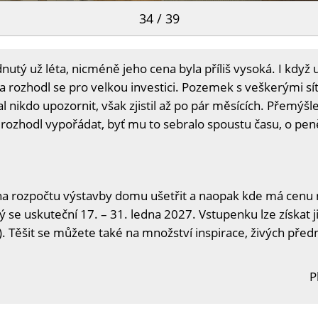
34 / 39
tý už léta, nicméně jeho cena byla příliš vysoká. I když 
a rozhodl se pro velkou investici. Pozemek s veškerými sí
l nikdo upozornit, však zjistil až po pár měsících. Přemýš
rozhodl vypořádat, byť mu to sebralo spoustu času, o pe
na rozpočtu výstavby domu ušetřit a naopak kde má cenu n
ý se uskuteční 17. – 31. ledna 2027. Vstupenku lze získat j
. Těšit se můžete také na množství inspirace, živých předn
P