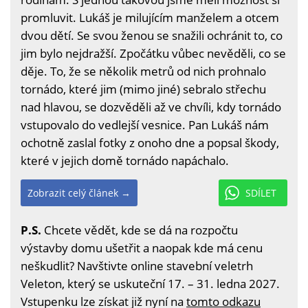
promluvit. Lukáš je milujícím manželem a otcem
dvou dětí. Se svou ženou se snažili ochránit to, co
jim bylo nejdražší. Zpočátku vůbec nevěděli, co se
děje. To, že se několik metrů od nich prohnalo
tornádo, které jim (mimo jiné) sebralo střechu
nad hlavou, se dozvěděli až ve chvíli, kdy tornádo
vstupovalo do vedlejší vesnice. Pan Lukáš nám
ochotně zaslal fotky z onoho dne a popsal škody,
které v jejich domě tornádo napáchalo.
Zobrazit celý článek →
SDÍLET
P.S.
Chcete vědět, kde se dá na rozpočtu
výstavby domu ušetřit a naopak kde má cenu
neškudlit? Navštivte online stavební veletrh
Veleton, který se uskuteční 17. – 31. ledna 2027.
Vstupenku lze získat již nyní na
tomto odkazu