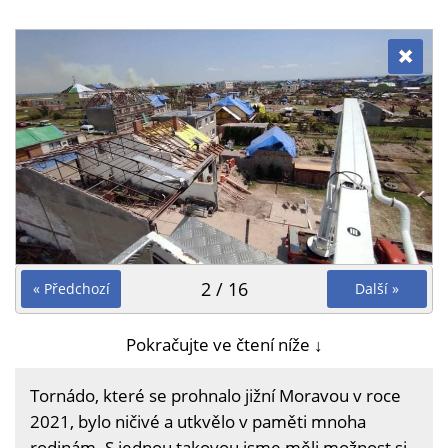
2 / 16
« Předchozí
Další »
Pokračujte ve čtení níže ↓
Tornádo, které se prohnalo jižní Moravou v roce
2021, bylo ničivé a utkvělo v paměti mnoha
rodinám. S jednou takovou jsme měli možnost si