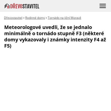
Dřevostavitel
»
Rodinné domy
»
Tornádo na jižní Moravě
Meteorologové uvedli, že se jednalo
minimálně o tornádo stupně F3 (některé
domy vykazovaly i známky intenzity F4 až
F5)