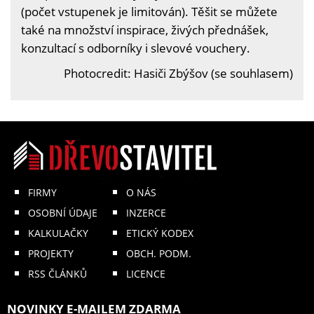
(počet vstupenek je limitován). Těšit se můžete
také na množství inspirace, živých přednášek,
konzultací s odborníky i slevové vouchery.
Photocredit: Hasiči Zbýšov (se souhlasem)
FIRMY
O NÁS
OSOBNÍ ÚDAJE
INZERCE
KALKULAČKY
ETICKÝ KODEX
PROJEKTY
OBCH. PODM.
RSS ČLÁNKŮ
LICENCE
NOVINKY E-MAILEM ZDARMA