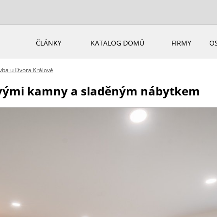
ČLÁNKY
KATALOG DOMŮ
FIRMY
O
vba u Dvora Králové
ovými kamny a sladěným nábytkem