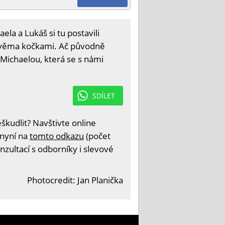
la a Lukáš si tu postavili
 dvěma kočkami. Ač původně
í Michaelou, která se s námi
SDÍLET
kudlit? Navštivte online
 nyní na
tomto odkazu
(počet
nzultací s odborníky i slevové
Photocredit: Jan Planička