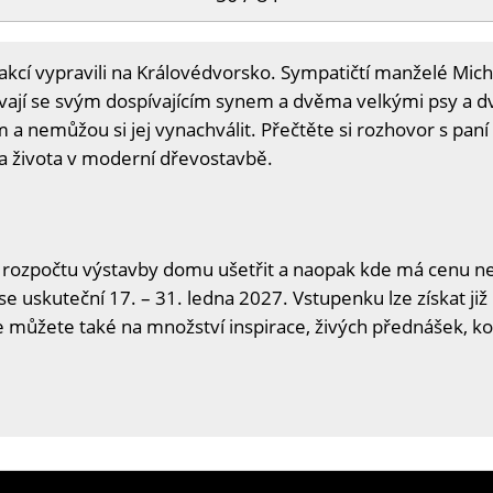
akcí vypravili na Královédvorsko. Sympatičtí manželé Michae
vají se svým dospívajícím synem a dvěma velkými psy a
m a nemůžou si jej vynachválit. Přečtěte si rozhovor s pan
 a života v moderní dřevostavbě.
 rozpočtu výstavby domu ušetřit a naopak kde má cenu neš
se uskuteční 17. – 31. ledna 2027. Vstupenku lze získat již
se můžete také na množství inspirace, živých přednášek, ko