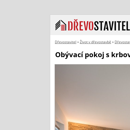
Dřevostavitel
»
Život v dřevostavbě
»
Dřevosta
Obývací pokoj s krb