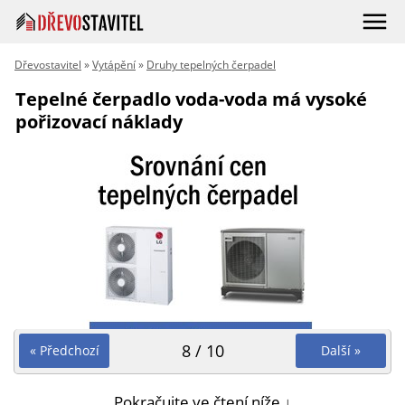
Dřevostavitel
»
Vytápění
»
Druhy tepelných čerpadel
Tepelné čerpadlo voda-voda má vysoké
pořizovací náklady
8 / 10
« Předchozí
Další »
Pokračujte ve čtení níže ↓