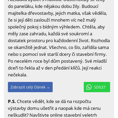
do paneláku, kde nějakou dobu žily. Budoucí
majitelka dřevostavby, jejich matka, však věděla,
že si její děti zaslouží mnohem víc než malý
společný pokoj s bídným výhledem. Chtěla, aby
měly zase zahradu, každá své soukromí a
dostatek prostoru pro každodenní život. Rozhodla
se okamžitě jednat. Všechno, co šlo, zařídila sama
nebo s pomocí své starší dcery či stavební firmy.
Po necelém roce byl dům postavený. Své mladší
dceři to řekla až v den předání klíčů. Její reakci
nečekala.
Zobrazit celý článek →
SDÍLET
P.S.
Chcete vědět, kde se dá na rozpočtu
výstavby domu ušetřit a naopak kde má cenu
neškudlit? Navštivte online stavební veletrh