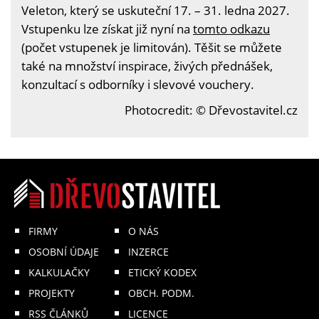
Veleton, který se uskuteční 17. – 31. ledna 2027.
Vstupenku lze získat již nyní na
tomto odkazu
(počet vstupenek je limitován). Těšit se můžete
také na množství inspirace, živých přednášek,
konzultací s odborníky i slevové vouchery.
Photocredit: © Dřevostavitel.cz
FIRMY
O NÁS
OSOBNÍ ÚDAJE
INZERCE
KALKULAČKY
ETICKÝ KODEX
PROJEKTY
OBCH. PODM.
RSS ČLÁNKŮ
LICENCE