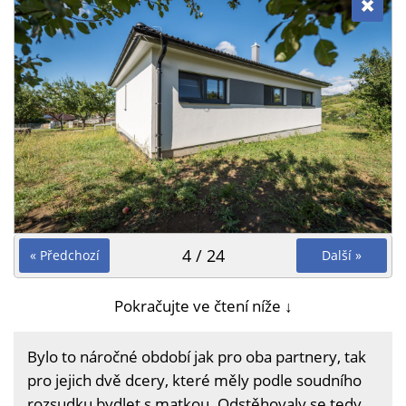
4 / 24
« Předchozí
Další »
Pokračujte ve čtení níže ↓
Bylo to náročné období jak pro oba partnery, tak
pro jejich dvě dcery, které měly podle soudního
rozsudku bydlet s matkou. Odstěhovaly se tedy