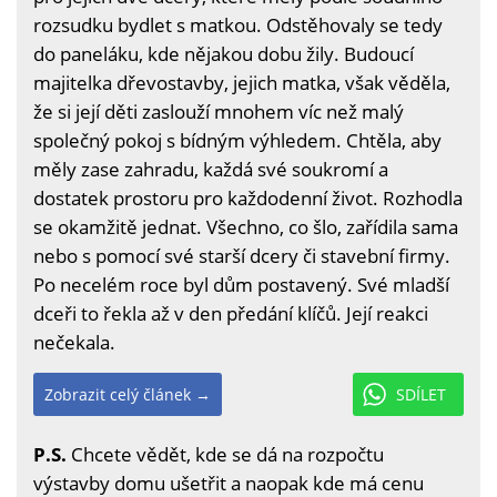
rozsudku bydlet s matkou. Odstěhovaly se tedy
do paneláku, kde nějakou dobu žily. Budoucí
majitelka dřevostavby, jejich matka, však věděla,
že si její děti zaslouží mnohem víc než malý
společný pokoj s bídným výhledem. Chtěla, aby
měly zase zahradu, každá své soukromí a
dostatek prostoru pro každodenní život. Rozhodla
se okamžitě jednat. Všechno, co šlo, zařídila sama
nebo s pomocí své starší dcery či stavební firmy.
Po necelém roce byl dům postavený. Své mladší
dceři to řekla až v den předání klíčů. Její reakci
nečekala.
Zobrazit celý článek →
SDÍLET
P.S.
Chcete vědět, kde se dá na rozpočtu
výstavby domu ušetřit a naopak kde má cenu