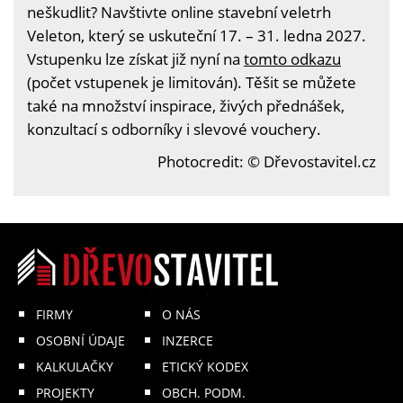
neškudlit? Navštivte online stavební veletrh
Veleton, který se uskuteční 17. – 31. ledna 2027.
Vstupenku lze získat již nyní na
tomto odkazu
(počet vstupenek je limitován). Těšit se můžete
také na množství inspirace, živých přednášek,
konzultací s odborníky i slevové vouchery.
Photocredit: © Dřevostavitel.cz
FIRMY
O NÁS
OSOBNÍ ÚDAJE
INZERCE
KALKULAČKY
ETICKÝ KODEX
PROJEKTY
OBCH. PODM.