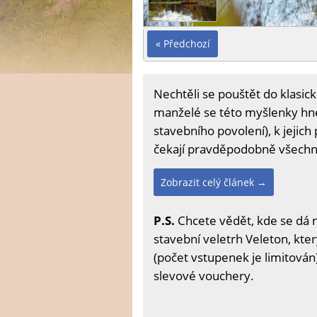
« Předchozí
Nechtěli se pouštět do klasic
manželé se této myšlenky hned
stavebního povolení), k jejich
čekají pravděpodobně všechny 
Zobrazit celý článek →
P.S.
Chcete vědět, kde se dá 
stavební veletrh Veleton, kter
(počet vstupenek je limitován)
slevové vouchery.