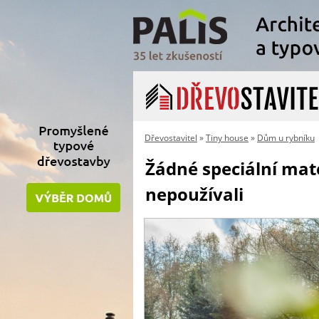
Dřevostavitel
»
Tiny house
»
Dům u rybníku
Žádné speciální mate
nepoužívali