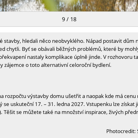
9 / 18
ké stavby, hledali něco neobvyklého. Nápad postavit dům 
 chytli. Byť se obávali běžných problémů, které by mohly p
 překvapení nastaly komplikace úplně jinde. V rozhovoru tak
zájemce o toto alternativní celoroční bydlení.
na rozpočtu výstavby domu ušetřit a naopak kde má cenu n
ý se uskuteční 17. – 31. ledna 2027. Vstupenku lze získat j
. Těšit se můžete také na množství inspirace, živých předn
Photocredit: