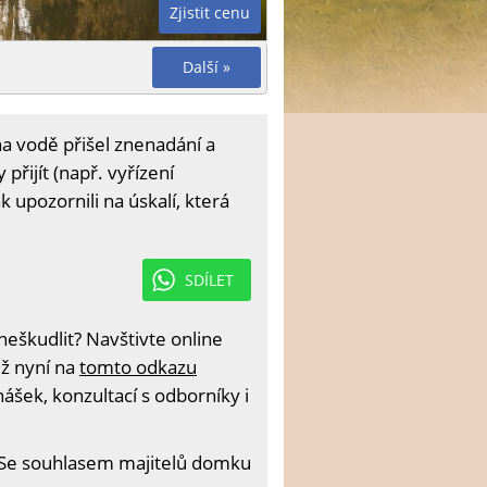
Zjistit cenu
Další »
na vodě přišel znenadání a
řijít (např. vyřízení
 upozornili na úskalí, která
SDÍLET
eškudlit? Navštivte online
iž nyní na
tomto odkazu
ášek, konzultací s odborníky i
 Se souhlasem majitelů domku